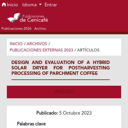
Ir al menú de navegación principal
Ir al contenido principal
Ir al pie de página del sitio
Inicio
Idioma
Entrar
Publicaciones 2026
Archivo
INICIO
/
ARCHIVOS
/
PUBLICACIONES EXTERNAS 2023
/
ARTÍCULOS
DESIGN AND EVALUATION OF A HYBRID
SOLAR DRYER FOR POSTHARVESTING
PROCESSING OF PARCHMENT COFFEE
VINCULO
Publicado:
5 Octubre 2023
Palabras clave