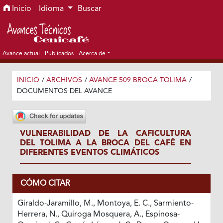
Ir al menú de navegación principal
Ir al contenido principal
Ir al pie de página del sitio
Inicio
Idioma
Buscar
Avance actual
Publicados
Acerca de
INICIO
/
ARCHIVOS
/
AVANCE 509 BROCA TOLIMA
/
DOCUMENTOS DEL AVANCE
VULNERABILIDAD DE LA CAFICULTURA
DEL TOLIMA A LA BROCA DEL CAFÉ EN
DIFERENTES EVENTOS CLIMÁTICOS
CÓMO CITAR
Giraldo-Jaramillo, M., Montoya, E. C., Sarmiento-
Herrera, N., Quiroga Mosquera, A., Espinosa-