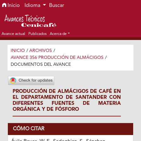
Ir al menú de navegación principal
Ir al contenido principal
Ir al pie de página del sitio
Inicio
Idioma
Buscar
Avance actual
Publicados
Acerca de
INICIO
/
ARCHIVOS
/
AVANCE 356 PRODUCCIÓN DE ALMÁCIGOS
/
DOCUMENTOS DEL AVANCE
PRODUCCIÓN DE ALMÁCIGOS DE CAFÉ EN
EL DEPARTAMENTO DE SANTANDER CON
DIFERENTES FUENTES DE MATERIA
ORGÁNICA Y DE FÓSFORO
CÓMO CITAR