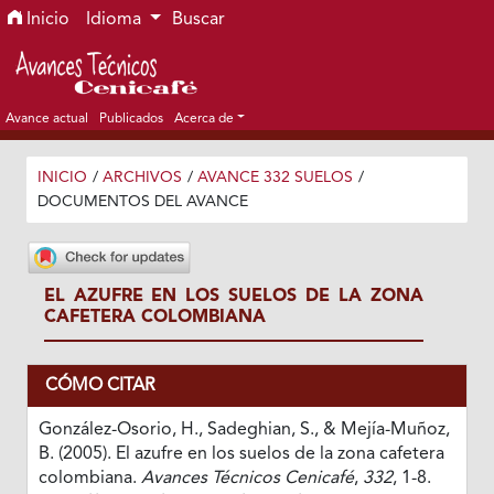
Ir al menú de navegación principal
Ir al contenido principal
Ir al pie de página del sitio
Inicio
Idioma
Buscar
Avance actual
Publicados
Acerca de
INICIO
/
ARCHIVOS
/
AVANCE 332 SUELOS
/
DOCUMENTOS DEL AVANCE
EL AZUFRE EN LOS SUELOS DE LA ZONA
CAFETERA COLOMBIANA
CÓMO CITAR
González-Osorio, H., Sadeghian, S., & Mejía-Muñoz,
B. (2005). El azufre en los suelos de la zona cafetera
colombiana.
Avances Técnicos Cenicafé
,
332
, 1-8.