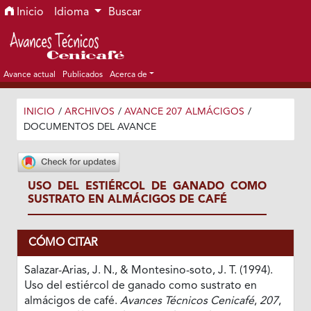
Ir al menú de navegación principal
Ir al contenido principal
Ir al pie de página del sitio
Inicio
Idioma
Buscar
Avance actual
Publicados
Acerca de
INICIO
/
ARCHIVOS
/
AVANCE 207 ALMÁCIGOS
/
DOCUMENTOS DEL AVANCE
USO DEL ESTIÉRCOL DE GANADO COMO
SUSTRATO EN ALMÁCIGOS DE CAFÉ
CÓMO CITAR
Salazar-Arias, J. N., & Montesino-soto, J. T. (1994).
Uso del estiércol de ganado como sustrato en
almácigos de café.
Avances Técnicos Cenicafé
,
207
,