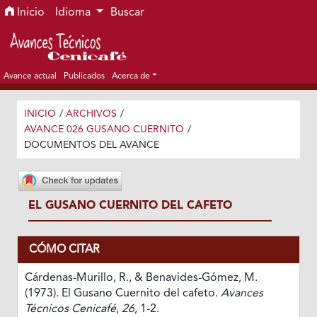
Ir al menú de navegación principal
Ir al contenido principal
Ir al pie de página del sitio
Inicio
Idioma
Buscar
Avance actual
Publicados
Acerca de
INICIO
/
ARCHIVOS
/
AVANCE 026 GUSANO CUERNITO
/
DOCUMENTOS DEL AVANCE
EL GUSANO CUERNITO DEL CAFETO
CÓMO CITAR
Cárdenas-Murillo, R., & Benavides-Gómez, M.
(1973). El Gusano Cuernito del cafeto.
Avances
Técnicos Cenicafé
,
26
, 1-2.