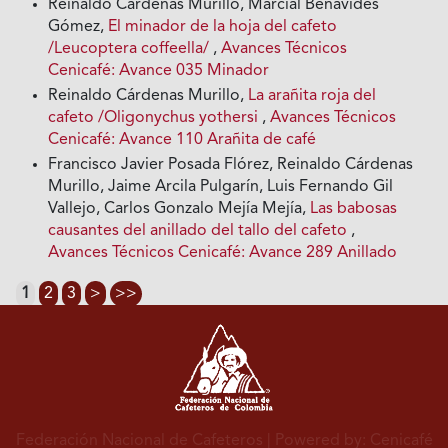
Reinaldo Cárdenas Murillo, Marcial Benavides
Gómez,
El minador de la hoja del cafeto
/Leucoptera coffeella/
,
Avances Técnicos
Cenicafé: Avance 035 Minador
Reinaldo Cárdenas Murillo,
La arañita roja del
cafeto /Oligonychus yothersi
,
Avances Técnicos
Cenicafé: Avance 110 Arañita de café
Francisco Javier Posada Flórez, Reinaldo Cárdenas
Murillo, Jaime Arcila Pulgarín, Luis Fernando Gil
Vallejo, Carlos Gonzalo Mejía Mejía,
Las babosas
causantes del anillado del tallo del cafeto
,
Avances Técnicos Cenicafé: Avance 289 Anillado
1
2
3
>
>>
Federación Nacional de Cafeteros
| Powered by: Cenicafé