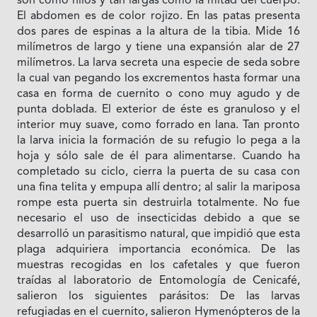
son como hilos y tan largas como la mitad del cuerpo.
El abdomen es de color rojizo. En las patas presenta
dos pares de espinas a la altura de la tibia. Mide 16
milímetros de largo y tiene una expansión alar de 27
milímetros. La larva secreta una especie de seda sobre
la cual van pegando los excrementos hasta formar una
casa en forma de cuernito o cono muy agudo y de
punta doblada. El exterior de éste es granuloso y el
interior muy suave, como forrado en lana. Tan pronto
la larva inicia la formación de su refugio lo pega a la
hoja y sólo sale de él para alimentarse. Cuando ha
completado su ciclo, cierra la puerta de su casa con
una fina telita y empupa allí dentro; al salir la mariposa
rompe esta puerta sin destruirla totalmente. No fue
necesario el uso de insecticidas debido a que se
desarrolló un parasitismo natural, que impidió que esta
plaga adquiriera importancia económica. De las
muestras recogidas en los cafetales y que fueron
traídas al laboratorio de Entomología de Cenicafé,
salieron los siguientes parásitos: De las larvas
refugiadas en el cuernito, salieron Hymenópteros de la