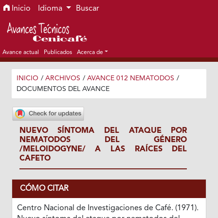
Ir al menú de navegación principal
Ir al contenido principal
Ir al pie de página del sitio
Inicio
Idioma
Buscar
Avance actual
Publicados
Acerca de
INICIO
/
ARCHIVOS
/
AVANCE 012 NEMATODOS
/
DOCUMENTOS DEL AVANCE
NUEVO SÍNTOMA DEL ATAQUE POR
NEMATODOS DEL GÉNERO
/MELOIDOGYNE/ A LAS RAÍCES DEL
CAFETO
CÓMO CITAR
Centro Nacional de Investigaciones de Café. (1971).