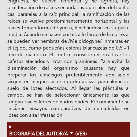
engruesa, se vuelve corchosa y se agrieta, hay
proliferación de raíces secundarias que salen del cuello
casi paralelas a la raíz principal, la ramificación de las
raíces se vuelve predominantemente horizontal y las
raíces toman forma de yucas, hinchándose en su parte
media. Cuando se hacen cortes a lo largo de la corteza,
se pueden ver hembras de /Meloidogyne/ inmersas en
el tejido, como pequeñas esferas blancuzcas de 0,5 - 1
mm de diámetro. El control consiste en erradicar los
cafetos atacados y rotar con gramíneas. Para evitar la
diseminación del organismo causante hay que
preparar los almácigos preferiblemente con suelo
virgen; en ningún caso se podrá utilizar para almácigo
suelo de lotes afectados. Al llegar las plántulas al
campo, se han de seleccionar únicamente las que
tengan raíces libres de nudosidades. Próximamente se
iniciaran ensayos comparativos de nematicidas en
lotes con alta infestación.
BIOGRAFÍA DEL AUTOR/A
(VER)