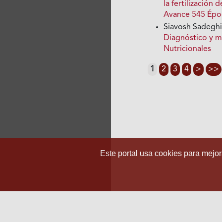
la fertilización
Avance 545 Époc
Siavosh Sadegh
Diagnóstico y 
Nutricionales
1
2
3
4
>
>>
Este portal usa cookies para mejora