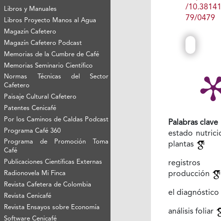
/10.3814
Libros y Manuales
79/0479
Libros Proyecto Manos al Agua
Magazín Cafetero
Magazín Cafetero Podcast
Memorias de la Cumbre de Café
Memorias Seminario Científico
Normas Técnicas del Sector
Cafetero
Paisaje Cultural Cafetero
Patentes Cenicafé
Por los Caminos de Caldas Podcast
Palabras clave
Programa Café 360
estado nutrici
Programa de Promoción Toma
plantas
Café
Publicaciones Científicas Externas
registro
Radionovela Mi Finca
producción
Revista Cafetera de Colombia
el diagnóstico
Revista Cenicafé
Revista Ensayos sobre Economía
análisis foliar
Software Cenicafé