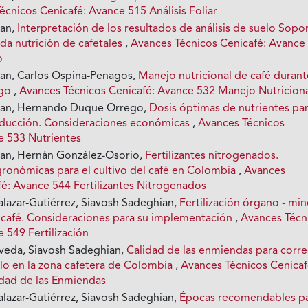
écnicos Cenicafé: Avance 515 Análisis Foliar
ian,
Interpretación de los resultados de análisis de suelo Sopo
da nutrición de cafetales
,
Avances Técnicos Cenicafé: Avance
o
an, Carlos Ospina-Penagos,
Manejo nutricional de café durant
igo
,
Avances Técnicos Cenicafé: Avance 532 Manejo Nutricion
ian, Hernando Duque Orrego,
Dosis óptimas de nutrientes pa
oducción. Consideraciones económicas
,
Avances Técnicos
e 533 Nutrientes
an, Hernán González-Osorio,
Fertilizantes nitrogenados.
gronómicas para el cultivo del café en Colombia
,
Avances
fé: Avance 544 Fertilizantes Nitrogenados
alazar-Gutiérrez, Siavosh Sadeghian,
Fertilización órgano - min
el café. Consideraciones para su implementación
,
Avances Técn
 549 Fertilización
veda, Siavosh Sadeghian,
Calidad de las enmiendas para corre
elo en la zona cafetera de Colombia
,
Avances Técnicos Cenicaf
dad de las Enmiendas
alazar-Gutiérrez, Siavosh Sadeghian,
Épocas recomendables p