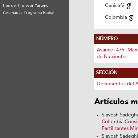
Cenicafé
Tips del Profesor Yarumo
Yarumadas Programa Radial
Colombia
NÚMERO
Avance 479 Mane
de Nutrientes
SECCIÓN
Documentos del 
Artículos m
Siavosh Sadegh
Colombia Consi
Fertilizantes Mi
Siavosh Sadegh