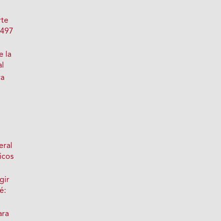
rte
 497
e la
al
ra
eral
icos
gir
é:
ara