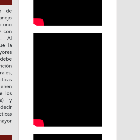
ta de
anejo
do uno
y con
l. Al
ue la
yores
 debe
ición
ales,
ticas
ienen
e los
as) y
decir
ticas
mayor