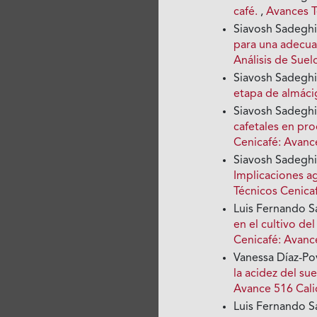
café.
,
Avances T
Siavosh Sadegh
para una adecua
Análisis de Suel
Siavosh Sadeghi
etapa de almác
Siavosh Sadegh
cafetales en pr
Cenicafé: Avanc
Siavosh Sadeghi
Implicaciones a
Técnicos Cenica
Luis Fernando S
en el cultivo d
Cenicafé: Avance
Vanessa Díaz-Po
la acidez del su
Avance 516 Cali
Luis Fernando S