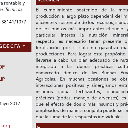
RESUMEN
ra rentable y
s Técnicos
El cumplimiento sostenido de la me
.
producción a largo plazo dependerá del m
0.38141/1077
eficiente y sostenible de los recursos, sien
de los puntos más importantes el suelo, 
particular interés la nutrición minera
respecto, es necesario tener presente q
 DE CITA
fertilización por sí sola no garantiza ma
producciones. Para lograr este propósito
llevarse a cabo un plan adecuado de nutr
integrado a las demás prácticas cultur
DF
enmarcado dentro de las Buenas Prác
Agrícolas. En muchas ocasiones se obt
IP
interacciones positivas y sinergismos entr
insumos (agua, fertilizantes, plaguicid
prácticas (podas, manejo de arvenses), es 
ayo 2017
que el efecto de dos o más insumos y prác
empleados de manera conjunta puede ser 
que la suma de las respuestas individuales.
i.org