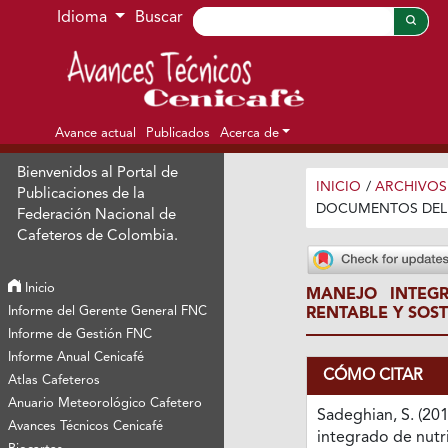
Ir al menú de navegación principal
Ir al contenido principal
Ir al pie de página del sitio
Idioma
Buscar
Avance actual
Publicados
Acerca de
Bienvenidos al Portal de
INICIO
/
ARCHIVOS
Publicaciones de la
DOCUMENTOS DEL
Federación Nacional de
Cafeteros de Colombia.
Inicio
MANEJO INTEGR
Informe del Gerente General FNC
RENTABLE Y SOST
Informe de Gestión FNC
Informe Anual Cenicafé
CÓMO CITAR
Atlas Cafeteros
Anuario Meteorológico Cafetero
Sadeghian, S. (20
Avances Técnicos Cenicafé
integrado de nutr