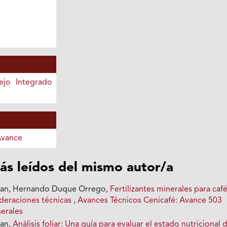
jo Integrado
Avance
ás leídos del mismo autor/a
ian, Hernando Duque Orrego,
Fertilizantes minerales para caf
deraciones técnicas
,
Avances Técnicos Cenicafé: Avance 503
nerales
ian,
Análisis foliar: Una guía para evaluar el estado nutricional 