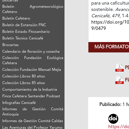
Biocartas
para una caficultu
Boletín Agrometeorológico
sostenible.
Avance
Cafetero
Cenicafé
,
479
, 1-4
Boletín Cafetero
https://doi.org/1
Boletín de Extensión FNC
9/0479
Boletín Estado Fitosanitario
Boletín Técnico Cenicafé
Brocartas
MÁS FORMATOS
Calendario de floración y cosecha
Colección Fundación Ecológica
Cafetera
P
Colección Fundación Manuel Mejía
Colección Libros 80 años
FL
Colección Libros 85 años
Comportamiento de la Industria
Finca Cafetera Santander Podcast
Infografías Cenicafé
Publicado:
1 M
Informes de Gestión Comité
Antioquía
Informes de Gestión Comité Caldas
https://do
Las Aventuras del Profesor Yarumo