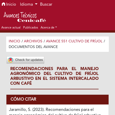
Ir al menú de navegación principal
Ir al contenido principal
Ir al pie de página del sitio
Inicio
Idioma
Buscar
Avance actual
Publicados
Acerca de
INICIO
/
ARCHIVOS
/
AVANCE 551 CULTIVO DE FRÍJOL
/
DOCUMENTOS DEL AVANCE
RECOMENDACIONES PARA EL MANEJO
AGRONÓMICO DEL CULTIVO DE FRÍJOL
ARBUSTIVO EN EL SISTEMA INTERCALADO
CON CAFÉ
CÓMO CITAR
Jaramillo, S. (2023). Recomendaciones para el