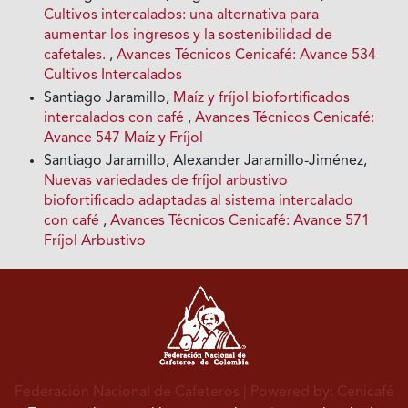
Cultivos intercalados: una alternativa para
aumentar los ingresos y la sostenibilidad de
cafetales.
,
Avances Técnicos Cenicafé: Avance 534
Cultivos Intercalados
Santiago Jaramillo,
Maíz y fríjol biofortificados
intercalados con café
,
Avances Técnicos Cenicafé:
Avance 547 Maíz y Fríjol
Santiago Jaramillo, Alexander Jaramillo-Jiménez,
Nuevas variedades de fríjol arbustivo
biofortificado adaptadas al sistema intercalado
con café
,
Avances Técnicos Cenicafé: Avance 571
Fríjol Arbustivo
Federación Nacional de Cafeteros
| Powered by: Cenicafé