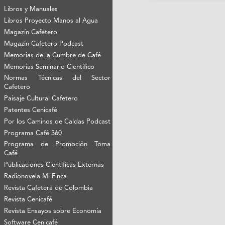
Libros y Manuales
Libros Proyecto Manos al Agua
Magazín Cafetero
Magazín Cafetero Podcast
Memorias de la Cumbre de Café
Memorias Seminario Científico
Normas Técnicas del Sector
Cafetero
Paisaje Cultural Cafetero
Patentes Cenicafé
Por los Caminos de Caldas Podcast
Programa Café 360
Programa de Promoción Toma
Café
Publicaciones Científicas Externas
Radionovela Mi Finca
Revista Cafetera de Colombia
Revista Cenicafé
Revista Ensayos sobre Economía
Software Cenicafé