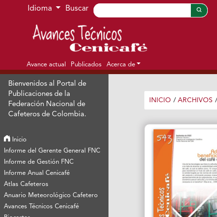
Ir al menú de navegación principal
Ir al contenido principal
Ir al pie de página del sitio
Idioma
Buscar
Avance actual
Publicados
Acerca de
Bienvenidos al Portal de
Publicaciones de la
INICIO
/
ARCHIVOS
Federación Nacional de
Cafeteros de Colombia.
Inicio
Informe del Gerente General FNC
Informe de Gestión FNC
Informe Anual Cenicafé
Atlas Cafeteros
Anuario Meteorológico Cafetero
Avances Técnicos Cenicafé