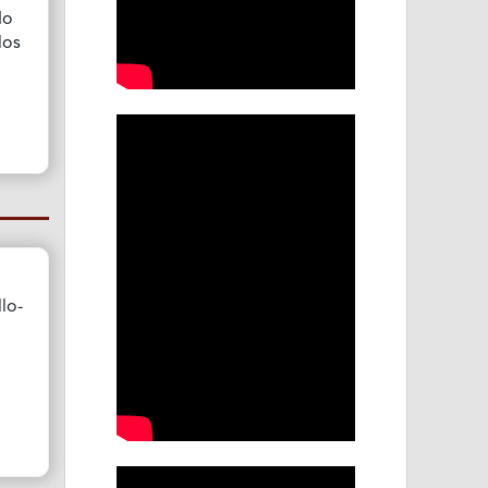
do
los
lo-