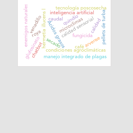
enemigos naturales
tecnología poscosecha
hermetia illucens l
pellets de turba
inteligencia artificial
quindío
venadillo
calidad sensorial
microclimas
caudal
calidad
Ácidos grasos
roya
fungicida
arvense
glufosinato
secado
chatbot
café
condiciones agroclimáticas
manejo integrado de plagas