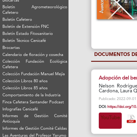
Biocartas
Boletín Agrometeorológico
Cafetero
Boletín Cafetero
Boletín de Extensión FNC
Boletín Estado Fitosanitario
Boletín Técnico Cenicafé
Brocartas
DOCUMENTOS DE
Calendario de floración y cosecha
Colección Fundación Ecológica
Cafetera
Colección Fundación Manuel Mejía
Adopción del ben
Colección Libros 80 años
Nelson Rodrígue
Colección Libros 85 años
Cardona, Laura Q
Comportamiento de la Industria
Publicado: 2022-09-01 V
Finca Cafetera Santander Podcast
DOI:
https://doi.org/
Infografías Cenicafé
Informes de Gestión Comité
YouTube
Antioquía
Informes de Gestión Comité Caldas
Las Aventuras del Profesor Yarumo