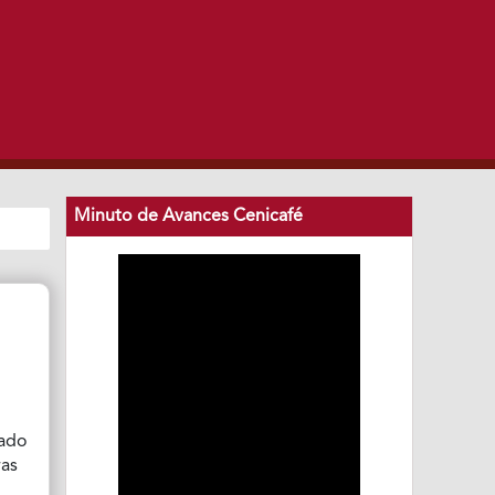
Minuto de Avances Cenicafé
tado
ras