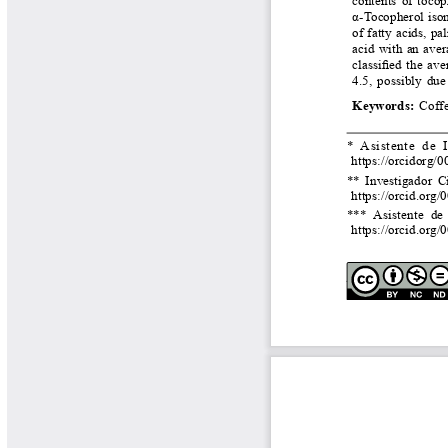
Libros y Manuales
Libros Proyecto Manos al Agua
Magazín Cafetero
Magazín Cafetero Podcast
Memorias de la Cumbre de Café
Memorias Seminario Científico
Normas Técnicas del Sector
Cafetero
Paisaje Cultural Cafetero
Patentes Cenicafé
Por los Caminos de Caldas Podcast
Programa Café 360
Programa de Promoción Toma
Café
Publicaciones Científicas Externas
Radionovela Mi Finca
Revista Cafetera de Colombia
Revista Cenicafé
Revista Ensayos sobre Economía
Software Cenicafé