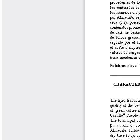
Biocartas
Boletín Agrometeorológico
Cafetero
Boletín Cafetero
Boletín de Extensión FNC
Boletín Estado Fitosanitario
Boletín Técnico Cenicafé
Brocartas
Calendario de floración y cosecha
Colección Fundación Ecológica
Cafetera
Colección Fundación Manuel Mejía
Colección Libros 80 años
Colección Libros 85 años
Comportamiento de la Industria
Finca Cafetera Santander Podcast
Infografías Cenicafé
Informes de Gestión Comité
Antioquía
Informes de Gestión Comité Caldas
Las Aventuras del Profesor Yarumo