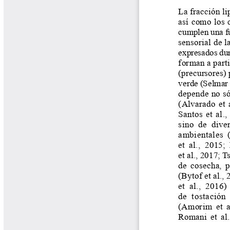
Tips del Profesor Yarumo
Yarumadas Programa Radial