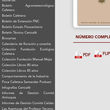
Biocartas
Boletín Agrometeorológico
Cafetero
Boletín Cafetero
Boletín de Extensión FNC
Boletín Estado Fitosanitario
Boletín Técnico Cenicafé
NÚMERO COMPL
Brocartas
Calendario de floración y cosecha
Colección Fundación Ecológica
FLI
Cafetera
PDF
Colección Fundación Manuel Mejía
Colección Libros 80 años
Colección Libros 85 años
Comportamiento de la Industria
Finca Cafetera Santander Podcast
Infografías Cenicafé
Informes de Gestión Comité
Antioquía
Informes de Gestión Comité Caldas
Las Aventuras del Profesor Yarumo