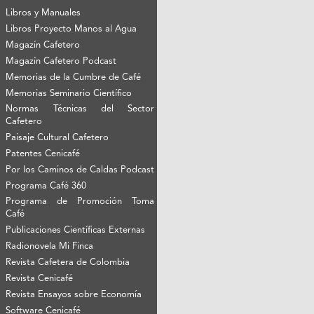
Libros y Manuales
Libros Proyecto Manos al Agua
Magazín Cafetero
Magazín Cafetero Podcast
Memorias de la Cumbre de Café
Memorias Seminario Científico
Normas Técnicas del Sector
Cafetero
Paisaje Cultural Cafetero
Patentes Cenicafé
Por los Caminos de Caldas Podcast
Programa Café 360
Programa de Promoción Toma
Café
Publicaciones Científicas Externas
Radionovela Mi Finca
Revista Cafetera de Colombia
Revista Cenicafé
Revista Ensayos sobre Economía
Software Cenicafé