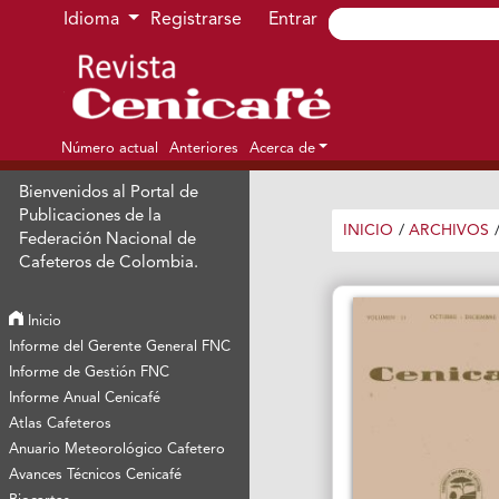
Ir al menú de navegación principal
Ir al contenido principal
Ir al pie de página del sitio
Idioma
Registrarse
Entrar
Número actual
Anteriores
Acerca de
Bienvenidos al Portal de
Publicaciones de la
INICIO
/
ARCHIVOS
Federación Nacional de
Cafeteros de Colombia.
Inicio
Informe del Gerente General FNC
Informe de Gestión FNC
Informe Anual Cenicafé
Atlas Cafeteros
Anuario Meteorológico Cafetero
Avances Técnicos Cenicafé