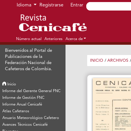
Ir al menú de navegación principal
Ir al contenido principal
Ir al pie de página del sitio
Idioma
Registrarse
Entrar
Número actual
Anteriores
Acerca de
Bienvenidos al Portal de
Publicaciones de la
INICIO
/
ARCHIVOS
Federación Nacional de
Cafeteros de Colombia.
Inicio
Informe del Gerente General FNC
Informe de Gestión FNC
Informe Anual Cenicafé
Atlas Cafeteros
Anuario Meteorológico Cafetero
Avances Técnicos Cenicafé