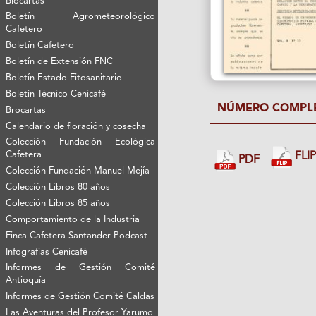
Biocartas
Boletín Agrometeorológico
Cafetero
Boletín Cafetero
Boletín de Extensión FNC
Boletín Estado Fitosanitario
Boletín Técnico Cenicafé
NÚMERO COMPL
Brocartas
Calendario de floración y cosecha
Colección Fundación Ecológica
Cafetera
FLI
PDF
Colección Fundación Manuel Mejía
Colección Libros 80 años
Colección Libros 85 años
Comportamiento de la Industria
Finca Cafetera Santander Podcast
Infografías Cenicafé
Informes de Gestión Comité
Antioquía
Informes de Gestión Comité Caldas
Las Aventuras del Profesor Yarumo