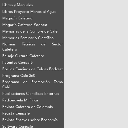
Libros y Manuales
Libros Proyecto Manos al Agua
Magazín Cafetero
Magazín Cafetero Podcast
Memorias de la Cumbre de Café
Memorias Seminario Científico
Normas Técnicas del Sector
Cafetero
Paisaje Cultural Cafetero
Patentes Cenicafé
Por los Caminos de Caldas Podcast
Programa Café 360
Programa de Promoción Toma
Café
Publicaciones Científicas Externas
Radionovela Mi Finca
Revista Cafetera de Colombia
Revista Cenicafé
Revista Ensayos sobre Economía
Software Cenicafé