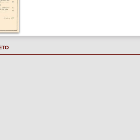
ETO
P