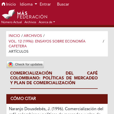
Ir al menú de navegación principal
Ir al contenido principal
Ir al pie de página del sitio
Inicio
Idioma
Entrar
Buscar
Número Actual
Archivos
Acerca de
INICIO
/
ARCHIVOS
/
VOL. 12 (1996): ENSAYOS SOBRE ECONOMÍA
/
CAFETERA
ARTÍCULOS
COMERCIALIZACIÓN DEL CAFÉ
COLOMBIANO: POLÍTICAS DE MERCADEO
Y PLAN DE COMERCIALIZACIÓN
CÓMO CITAR
Naranjo Dousdebés, J. (1996). Comercialización del