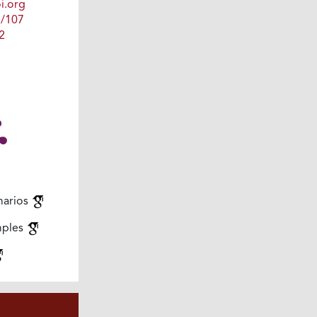
i.org
1/107
2
marios
mples