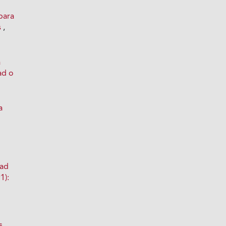
para
s
,
a
ad o
a
dad
1):
e
s