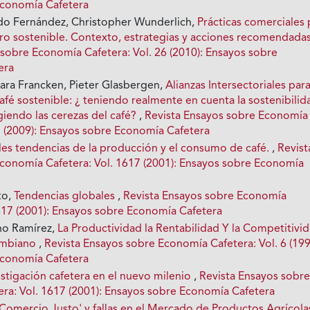
Economía Cafetera
do Fernández, Christopher Wunderlich,
Prácticas comerciales 
ero sostenible. Contexto, estrategias y acciones recomendada
 sobre Economía Cafetera: Vol. 26 (2010): Ensayos sobre
era
Mara Francken, Pieter Glasbergen,
Alianzas Intersectoriales par
fé sostenible: ¿ teniendo realmente en cuenta Ia sostenibilid
iendo las cerezas del café?
,
Revista Ensayos sobre Economía
25 (2009): Ensayos sobre Economía Cafetera
les tendencias de la producción y el consumo de café.
,
Revist
conomía Cafetera: Vol. 1617 (2001): Ensayos sobre Economía
to,
Tendencias globales
,
Revista Ensayos sobre Economía
1617 (2001): Ensayos sobre Economía Cafetera
o Ramírez,
La Productividad la Rentabilidad Y la Competitivi
ombiano
,
Revista Ensayos sobre Economía Cafetera: Vol. 6 (199
Economía Cafetera
estigación cafetera en el nuevo milenio
,
Revista Ensayos sobr
ra: Vol. 1617 (2001): Ensayos sobre Economía Cafetera
Comercio Justo' y fallas en el Mercado de Productos Agrícola