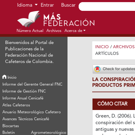
Ir al menú de navegación principal
Ir al contenido principal
Ir al pie de página del sitio
Idioma
Entrar
Buscar
Número Actual
Archivos
Acerca de
Bienvenidos al Portal de
INICIO
/
ARCHIVOS
Publicaciones de la
ARTÍCULOS
Federación Nacional de
Cafeteros de Colombia.
Inicio
LA CONSPIRACIÓ
Informe del Gerente General FNC
PRODUCTOS PRIM
Informe de Gestión FNC
Informe Anual Cenicafé
CÓMO CITAR
Atlas Cafeteros
Anuario Meteorológico Cafetero
Green, D. (2006). 
Avances Técnicos Cenicafé
conspiración del s
Biocartas
antiguas y nuevas
Boletín Agrometeorológico