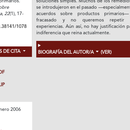
primarios.
soluciones simples. Muchos de los remedio
obre
se introdujeron en el pasado —especialment
a
,
22
(1), 17-
acuerdos sobre productos primarios
fracasado y no queremos repetir e
0.38141/1078
experiencias. Aún así, no hay justificación p
indiferencia que reina actualmente.
 DE CITA
BIOGRAFÍA DEL AUTOR/A
(VER)
DF
IP
nero 2006