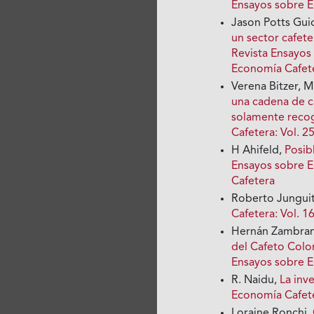
Ensayos sobre 
Jason Potts Gui
un sector cafet
Revista Ensayos
Economía Cafet
Verena Bitzer, 
una cadena de ca
solamente recog
Cafetera: Vol. 
H Ahifeld,
Posib
Ensayos sobre E
Cafetera
Roberto Jungui
Cafetera: Vol. 
Hernán Zambran
del Cafeto Col
Ensayos sobre 
R. Naidu,
La inv
Economía Cafete
Loraine Ronchi,