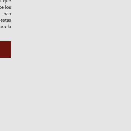
s que
e los
— han
stas
ara Ia