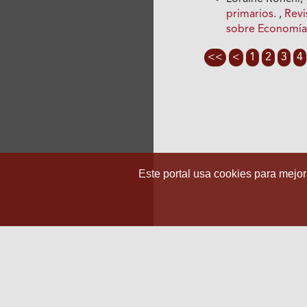
primarios.
,
Revi
sobre Economía
<<
<
1
2
3
4
Este portal usa cookies para mejora