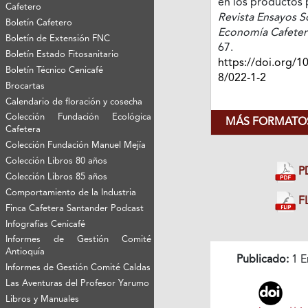
en los productos 
Cafetero
Revista Ensayos S
Boletín Cafetero
Economía Cafeter
Boletín de Extensión FNC
67.
Boletín Estado Fitosanitario
https://doi.org/1
Boletín Técnico Cenicafé
8/022-1-2
Brocartas
Calendario de floración y cosecha
Colección Fundación Ecológica
MÁS FORMATOS
Cafetera
Colección Fundación Manuel Mejía
Colección Libros 80 años
P
Colección Libros 85 años
Comportamiento de la Industria
FL
Finca Cafetera Santander Podcast
Infografías Cenicafé
Informes de Gestión Comité
Antioquía
Publicado:
1 E
Informes de Gestión Comité Caldas
Las Aventuras del Profesor Yarumo
Libros y Manuales