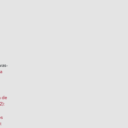
vas-
ta
a de
2):
os
: