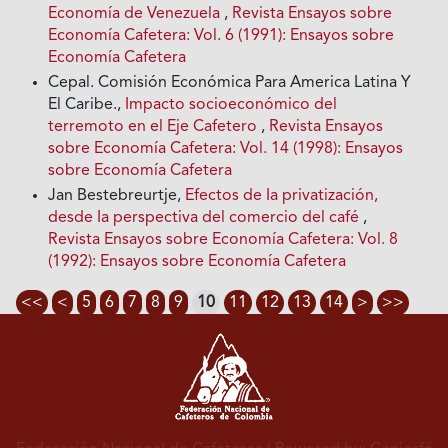
Economía de Venezuela
,
Revista Ensayos sobre
Economía Cafetera: Vol. 6 (1991): Ensayos sobre
Economía Cafetera
Cepal. Comisión Económica Para America Latina Y
El Caribe.,
Impacto socioeconómico del
terremoto en el Eje Cafetero
,
Revista Ensayos
sobre Economía Cafetera: Vol. 14 (1998): Ensayos
sobre Economía Cafetera
Jan Bestebreurtje,
Efectos de Ia privatización,
desde Ia perspectiva del comercio del café
,
Revista Ensayos sobre Economía Cafetera: Vol. 8
(1992): Ensayos sobre Economía Cafetera
<<
<
5
6
7
8
9
10
11
12
13
14
>
>>