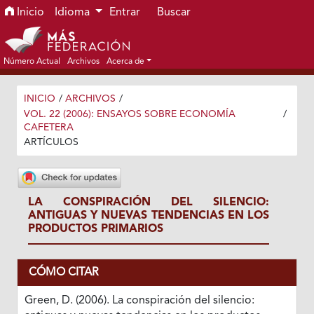
Ir al menú de navegación principal
Ir al contenido principal
Ir al pie de página del sitio
Inicio
Idioma
Entrar
Buscar
Número Actual
Archivos
Acerca de
INICIO
/
ARCHIVOS
/
VOL. 22 (2006): ENSAYOS SOBRE ECONOMÍA
/
CAFETERA
ARTÍCULOS
LA CONSPIRACIÓN DEL SILENCIO:
ANTIGUAS Y NUEVAS TENDENCIAS EN LOS
PRODUCTOS PRIMARIOS
CÓMO CITAR
Green, D. (2006). La conspiración del silencio: