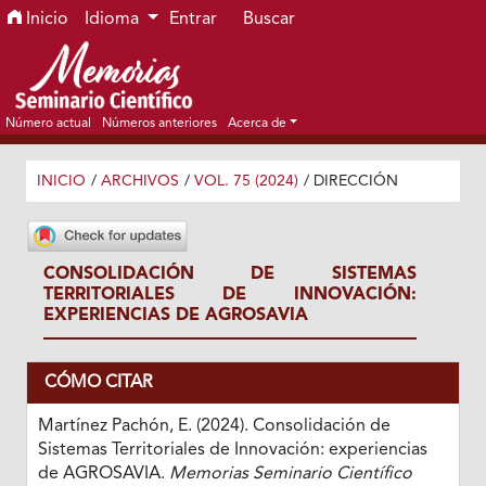
Ir al menú de navegación principal
Ir al contenido principal
Ir al pie de página del sitio
Inicio
Idioma
Entrar
Buscar
Número actual
Números anteriores
Acerca de
INICIO
/
ARCHIVOS
/
VOL. 75 (2024)
/
DIRECCIÓN
CONSOLIDACIÓN DE SISTEMAS
TERRITORIALES DE INNOVACIÓN:
EXPERIENCIAS DE AGROSAVIA
CÓMO CITAR
Martínez Pachón, E. (2024). Consolidación de
Sistemas Territoriales de Innovación: experiencias
de AGROSAVIA.
Memorias Seminario Científico