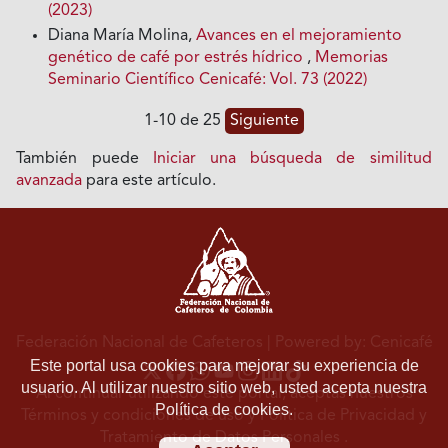
(2023)
Diana María Molina,
Avances en el mejoramiento
genético de café por estrés hídrico
,
Memorias
Seminario Científico Cenicafé: Vol. 73 (2022)
1-10 de 25
Siguiente
También puede
Iniciar una búsqueda de similitud
avanzada
para este artículo.
Federación Nacional de Cafeteros
| Powered by: Cenicafé
Este portal usa cookies para mejorar su experiencia de
usuario. Al utilizar nuestro sitio web, usted acepta nuestra
Al continuar utilizando este portal, aceptas nuestros
Política de cookies.
Términos y condiciones de uso
y
Política de Privacidad y
Tratamiento de Datos Personales
.