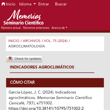
Ir al menú de navegación principal
Ir al contenido principal
Ir al pie de página del sitio
Inicio
Idioma
Entrar
Buscar
Número actual
Números anteriores
Acerca de
INICIO
/
ARCHIVOS
/
VOL. 75 (2024)
/
AGROCLIMATOLOGÍA
INDICADORES AGROCLIMÁTICOS
CÓMO CITAR
García-López, J. C. (2024). Indicadores
agroclimáticos.
Memorias Seminario Científico
Cenicafé
,
75
(1), e751002.
https://doi.org/10.38141/10795/751002-2