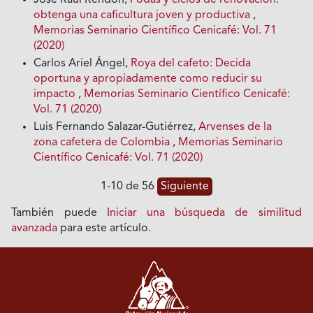
obtenga una caficultura joven y productiva
,
Memorias Seminario Científico Cenicafé: Vol. 71
(2020)
Carlos Ariel Ángel,
Roya del cafeto: Decida
oportuna y apropiadamente como reducir su
impacto
,
Memorias Seminario Científico Cenicafé:
Vol. 71 (2020)
Luis Fernando Salazar-Gutiérrez,
Arvenses de la
zona cafetera de Colombia
,
Memorias Seminario
Científico Cenicafé: Vol. 71 (2020)
1-10 de 56
Siguiente
También puede
Iniciar una búsqueda de similitud
avanzada
para este artículo.