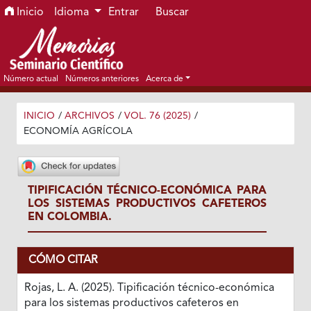
Ir al menú de navegación principal
Ir al contenido principal
Ir al pie de página del sitio
Inicio
Idioma
Entrar
Buscar
Número actual
Números anteriores
Acerca de
INICIO
/
ARCHIVOS
/
VOL. 76 (2025)
/
ECONOMÍA AGRÍCOLA
TIPIFICACIÓN TÉCNICO-ECONÓMICA PARA
LOS SISTEMAS PRODUCTIVOS CAFETEROS
EN COLOMBIA.
CÓMO CITAR
Rojas, L. A. (2025). Tipificación técnico-económica
para los sistemas productivos cafeteros en