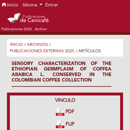
Ir al menú de navegación principal
Ir al contenido principal
Ir al pie de página del sitio
Inicio
Idioma
Entrar
Publicaciones 2026
Archivo
INICIO
/
ARCHIVOS
/
PUBLICACIONES EXTERNAS 2025
/
ARTÍCULOS
SENSORY CHARACTERIZATION OF THE
ETHIOPIAN GERMPLASM OF COFFEA
ARABICA L. CONSERVED IN THE
COLOMBIAN COFFEE COLLECTION
VINCULO
PDF
FLIP