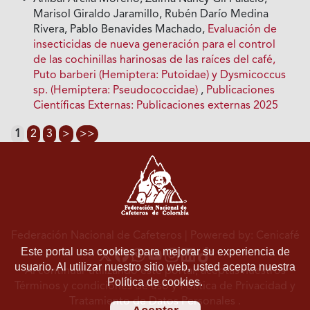
Marisol Giraldo Jaramillo, Rubén Darío Medina
Rivera, Pablo Benavides Machado,
Evaluación de
insecticidas de nueva generación para el control
de las cochinillas harinosas de las raíces del café,
Puto barberi (Hemiptera: Putoidae) y Dysmicoccus
sp. (Hemiptera: Pseudococcidae)
,
Publicaciones
Científicas Externas: Publicaciones externas 2025
1
2
3
>
>>
Federación Nacional de Cafeteros
| Powered by: Cenicafé
Este portal usa cookies para mejorar su experiencia de
usuario. Al utilizar nuestro sitio web, usted acepta nuestra
Al continuar utilizando este portal, aceptas nuestros
Política de cookies.
Términos y condiciones de uso
y
Política de Privacidad y
Tratamiento de Datos Personales
.