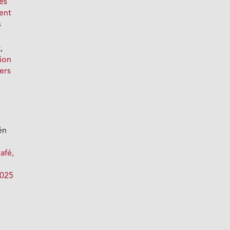
ces
ment
s
,
tion
ers
én
e
afé,
2025