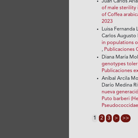
Juan Carlos Aria
of male sterilit
of Coffea arabic
2023
Luisa Fernanda 
Carlos Augusto 
in populations o
,
Publicaciones C
Diana María Mol
genotypes toler
Publicaciones e
Aníbal Arcila Mo
Darío Medina R
nueva generación
Puto barberi (H
Pseudococcida
1
2
3
>
>>