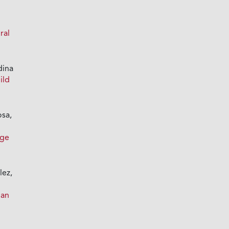
e
ral
dina
ild
osa,
age
lez,
 an