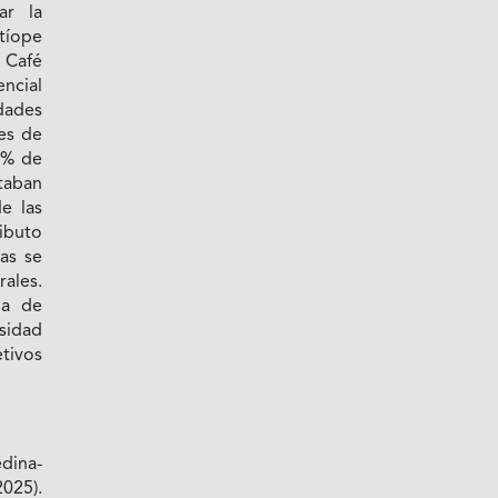
ar la
tíope
 Café
encial
dades
es de
4% de
aban
de las
ibuto
as se
rales.
na de
rsidad
tivos
edina-
025).