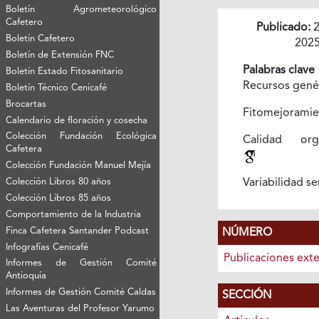
Boletín Agrometeorológico
Cafetero
Publicado:
2
Boletín Cafetero
202
Boletín de Extensión FNC
Palabras clave
Boletín Estado Fitosanitario
Recursos gené
Boletín Técnico Cenicafé
Brocartas
Fitomejorami
Calendario de floración y cosecha
Colección Fundación Ecológica
Calidad orga
Cafetera
Colección Fundación Manuel Mejía
Colección Libros 80 años
Variabilidad s
Colección Libros 85 años
Comportamiento de la Industria
Finca Cafetera Santander Podcast
NÚMERO
Infografías Cenicafé
Publicaciones ext
Informes de Gestión Comité
Antioquía
Informes de Gestión Comité Caldas
SECCIÓN
Las Aventuras del Profesor Yarumo