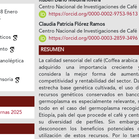
Rubén Darío Medina Rivera
Centro Nacional de Investigaciones de Café
8 Enero
https://orcid.org/0000-0002-9753-9613
5
Claudia Patricia Flórez Ramos
Centro Nacional de Investigaciones de Café
ticos
https://orcid.org/0000-0003-2859-3496
ento
RESUMEN
La calidad sensorial del café (Coffea arabica 
noléptica
adquirido una importancia creciente
considera la mejor forma de aument
ensoria
competitividad y rentabilidad del sector. D
estrecha base genética cultivada, el uso d
recursos genéticos conservados en banc
germoplasma es especialmente relevante, 
todo en el caso del germoplasma recogi
ernas 2025
Etiopía, país del que procede el café y cen
su diversidad de perfiles. Sin embarg
desconocen los beneficios potenciales 
utilización de estos recursos. Por lo tant