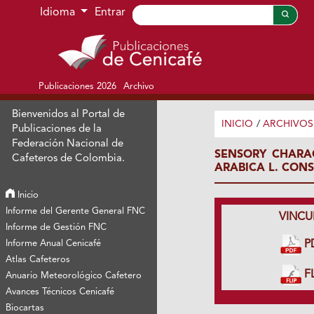
Ir al menú de navegación principal
Ir al contenido principal
Ir al pie de página del sitio
Idioma
Entrar
Publicaciones 2026
Archivo
Bienvenidos al Portal de
INICIO
/
ARCHIVOS
Publicaciones de la
Federación Nacional de
SENSORY CHARA
Cafeteros de Colombia.
ARABICA L. CON
Inicio
Informe del Gerente General FNC
VINCU
Informe de Gestión FNC
Informe Anual Cenicafé
P
Atlas Cafeteros
FL
Anuario Meteorológico Cafetero
Avances Técnicos Cenicafé
Biocartas