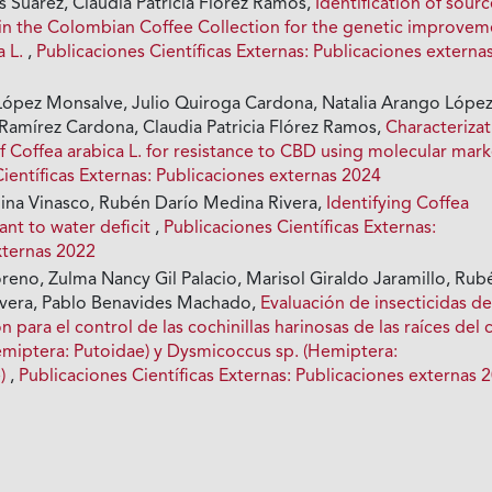
s Suárez, Claudia Patricia Flórez Ramos,
Identification of sour
y in the Colombian Coffee Collection for the genetic improve
a L.
,
Publicaciones Científicas Externas: Publicaciones externa
López Monsalve, Julio Quiroga Cardona, Natalia Arango López
Ramírez Cardona, Claudia Patricia Flórez Ramos,
Characteriza
f Coffea arabica L. for resistance to CBD using molecular mark
ientíficas Externas: Publicaciones externas 2024
ina Vinasco, Rubén Darío Medina Rivera,
Identifying Coffea
ant to water deficit
,
Publicaciones Científicas Externas:
xternas 2022
reno, Zulma Nancy Gil Palacio, Marisol Giraldo Jaramillo, Rub
ivera, Pablo Benavides Machado,
Evaluación de insecticidas d
 para el control de las cochinillas harinosas de las raíces del c
emiptera: Putoidae) y Dysmicoccus sp. (Hemiptera:
e)
,
Publicaciones Científicas Externas: Publicaciones externas 