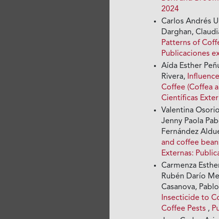
2024
Carlos Andrés U
Darghan, Claudi
Patterns of Coff
Publicaciones e
Aída Esther Peñ
Rivera,
Influenc
Coffee (Coffea a
Científicas Exte
Valentina Osori
Jenny Paola Pab
Fernández Aldu
and coffee bea
Externas: Publi
Carmenza Esther
Rubén Darío Med
Casanova, Pabl
Insecticide to 
Coffee Pests
,
Pu