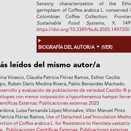
Sensory characterization of the Ethi
germplasm of Coffea arabica L. conserved i
Colombian Coffee Collection.
Frontie
Sustainable Food Systems
,
9
, 149
https://doi.org/10.3389/fsufs.2025.1497350
BIOGRAFÍA DEL AUTOR/A
(VER)
ás leídos del mismo autor/a
na Vinasco, Claudia Patricia Flórez Ramos, Esther Cecilia
po, Rubén Darío Medina Rivera, Pablo Benavides Machado,
esarrollo y evaluación de poblaciones de variedad Castillo ® 
etíopes con menor oviposición a hypothenemus hampei ferra
entíficas Externas: Publicaciones externas 2025
ardona, Luisa Fernanda López Monsalve, Vítor Manuel Pinto
Patricia Flórez Ramos,
Use of Detached Leaf Inoculation Meth
lection of Coffea arabica L. for Resistance to Hemileia vastatrix
me
,
Publicaciones Científicas Externas: Publicaciones externas