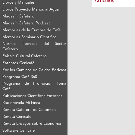
Artículos
Libros y Manuales
Libros Proyecto Manos al Agua
Magazín Cafetero
Magazín Cafetero Podcast
Memorias de la Cumbre de Café
Memorias Seminario Científico
Normas Técnicas del Sector
Cafetero
Paisaje Cultural Cafetero
Patentes Cenicafé
Por los Caminos de Caldas Podcast
Programa Café 360
Programa de Promoción Toma
Café
Publicaciones Científicas Externas
Radionovela Mi Finca
Revista Cafetera de Colombia
Revista Cenicafé
Revista Ensayos sobre Economía
Software Cenicafé