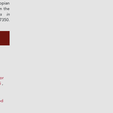
opian
n the
rs in
7350.
por
ri
,
od