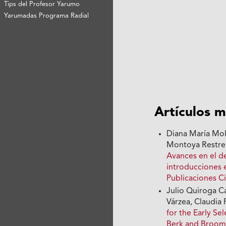
Tips del Profesor Yarumo
Yarumadas Programa Radial
Artículos m
Diana María Moli
Montoya Restre
Avances en el d
introducciones 
Publicaciones Ci
Julio Quiroga C
Várzea, Claudia 
for the Early Se
Berk and Broo