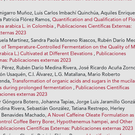
nigarro Muñoz, Luis Carlos Imbachí Quinchúa, Aquiles Enriqu
a Patricia Flórez Ramos,
Quantification and Qualification of Flo
ea arabica L. in Colombia
,
Publicaciones Científicas Externas:
xternas 2023
uela Martínez, Sandra Paola Moreno Riascos, Rubén Darío Me
e of Temperature-Controlled Fermentation on the Quality of M
rabica L.) Cultivated at Different Elevations
,
Publicaciones
rnas: Publicaciones externas 2023
o Pérez, Rubén Darío Medina Rivera, José Ricardo Acuña Zorn
ón Usaquén, C.I. Álvarez, L.G. Matallana, Mario Roberto
enda,
Transformation of organic acids and sugars in the mucil
ns during prolonged fermentation
,
Publicaciones Científicas
caciones externas 2023
 Góngora Botero, Johanna Tapias, Jorge Luis Jaramillo Gonzá
ina Rivera, Sebastián González, Tatiana Restrepo, Herley
o Benavides Machado,
A Novel Caffeine Oleate Formulation as
Control Coffee Berry Borer, Hypothenemus hampei, and Other
blicaciones Científicas Externas: Publicaciones externas 2023