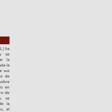
L.) ha
 y se
ar la
ada la
e sus
os de
sobre
do en
tro de
o, se
de la
o, el