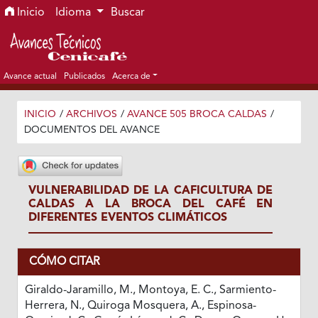
Ir al menú de navegación principal
Ir al contenido principal
Ir al pie de página del sitio
Inicio
Idioma
Buscar
Avance actual
Publicados
Acerca de
INICIO
/
ARCHIVOS
/
AVANCE 505 BROCA CALDAS
/
DOCUMENTOS DEL AVANCE
VULNERABILIDAD DE LA CAFICULTURA DE
CALDAS A LA BROCA DEL CAFÉ EN
DIFERENTES EVENTOS CLIMÁTICOS
CÓMO CITAR
Giraldo-Jaramillo, M., Montoya, E. C., Sarmiento-
Herrera, N., Quiroga Mosquera, A., Espinosa-