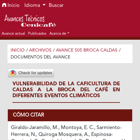
Ir al menú de navegación principal
Ir al contenido principal
Ir al pie de página del sitio
Inicio
Idioma
Buscar
Avance actual
Publicados
Acerca de
INICIO
/
ARCHIVOS
/
AVANCE 505 BROCA CALDAS
/
DOCUMENTOS DEL AVANCE
VULNERABILIDAD DE LA CAFICULTURA DE
CALDAS A LA BROCA DEL CAFÉ EN
DIFERENTES EVENTOS CLIMÁTICOS
CÓMO CITAR
Giraldo-Jaramillo, M., Montoya, E. C., Sarmiento-
Herrera, N., Quiroga Mosquera, A., Espinosa-