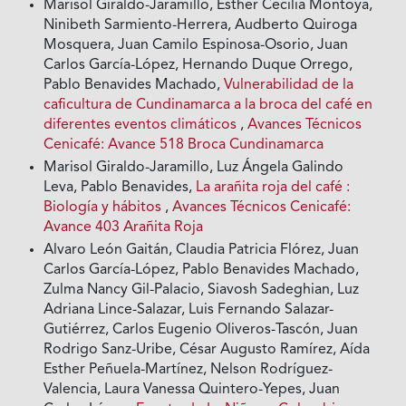
Marisol Giraldo-Jaramillo, Esther Cecilia Montoya,
Ninibeth Sarmiento-Herrera, Audberto Quiroga
Mosquera, Juan Camilo Espinosa-Osorio, Juan
Carlos García-López, Hernando Duque Orrego,
Pablo Benavides Machado,
Vulnerabilidad de la
caficultura de Cundinamarca a la broca del café en
diferentes eventos climáticos
,
Avances Técnicos
Cenicafé: Avance 518 Broca Cundinamarca
Marisol Giraldo-Jaramillo, Luz Ángela Galindo
Leva, Pablo Benavides,
La arañita roja del café :
Biología y hábitos
,
Avances Técnicos Cenicafé:
Avance 403 Arañita Roja
Alvaro León Gaitán, Claudia Patricia Flórez, Juan
Carlos García-López, Pablo Benavides Machado,
Zulma Nancy Gil-Palacio, Siavosh Sadeghian, Luz
Adriana Lince-Salazar, Luis Fernando Salazar-
Gutiérrez, Carlos Eugenio Oliveros-Tascón, Juan
Rodrigo Sanz-Uribe, César Augusto Ramírez, Aída
Esther Peñuela-Martínez, Nelson Rodríguez-
Valencia, Laura Vanessa Quintero-Yepes, Juan