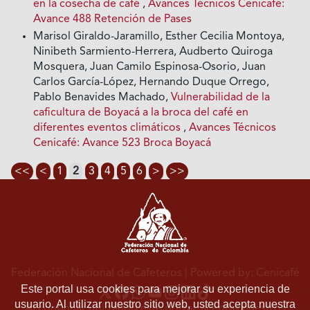
en la cosecha de café
,
Avances Técnicos Cenicafé:
Avance 488 Retención de Pases
Marisol Giraldo-Jaramillo, Esther Cecilia Montoya,
Ninibeth Sarmiento-Herrera, Audberto Quiroga
Mosquera, Juan Camilo Espinosa-Osorio, Juan
Carlos García-López, Hernando Duque Orrego,
Pablo Benavides Machado,
Vulnerabilidad de la
caficultura de Boyacá a la broca del café en
diferentes eventos climáticos
,
Avances Técnicos
Cenicafé: Avance 523 Broca Boyacá
<<
<
1
2
3
4
5
6
>
>>
Federación Nacional de Cafeteros
| Powered by: Cenicafé
Este portal usa cookies para mejorar su experiencia de
usuario. Al utilizar nuestro sitio web, usted acepta nuestra
Al continuar utilizando este portal, aceptas nuestros