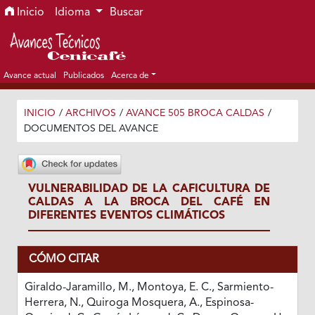
Ir al menú de navegación principal
Ir al contenido principal
Ir al pie de página del sitio
Inicio
Idioma
Buscar
Avance actual
Publicados
Acerca de
INICIO
/
ARCHIVOS
/
AVANCE 505 BROCA CALDAS
/
DOCUMENTOS DEL AVANCE
VULNERABILIDAD DE LA CAFICULTURA DE
CALDAS A LA BROCA DEL CAFÉ EN
DIFERENTES EVENTOS CLIMÁTICOS
CÓMO CITAR
Giraldo-Jaramillo, M., Montoya, E. C., Sarmiento-
Herrera, N., Quiroga Mosquera, A., Espinosa-