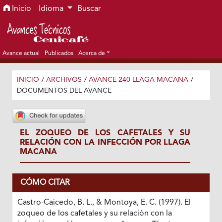
Ir al menú de navegación principal
Ir al contenido principal
Ir al pie de página del sitio
Inicio
Idioma
Buscar
Avance actual
Publicados
Acerca de
INICIO
/
ARCHIVOS
/
AVANCE 240 LLAGA MACANA
/
DOCUMENTOS DEL AVANCE
EL ZOQUEO DE LOS CAFETALES Y SU
RELACIÓN CON LA INFECCIÓN POR LLAGA
MACANA
CÓMO CITAR
Castro-Caicedo, B. L., & Montoya, E. C. (1997). El
zoqueo de los cafetales y su relación con la