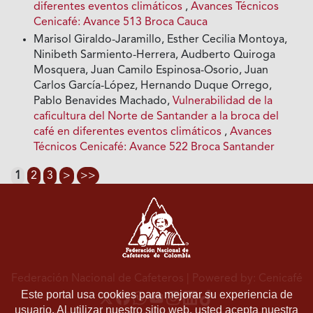
diferentes eventos climáticos
,
Avances Técnicos
Cenicafé: Avance 513 Broca Cauca
Marisol Giraldo-Jaramillo, Esther Cecilia Montoya,
Ninibeth Sarmiento-Herrera, Audberto Quiroga
Mosquera, Juan Camilo Espinosa-Osorio, Juan
Carlos García-López, Hernando Duque Orrego,
Pablo Benavides Machado,
Vulnerabilidad de la
caficultura del Norte de Santander a la broca del
café en diferentes eventos climáticos
,
Avances
Técnicos Cenicafé: Avance 522 Broca Santander
1
2
3
>
>>
Federación Nacional de Cafeteros
| Powered by: Cenicafé
Este portal usa cookies para mejorar su experiencia de
usuario. Al utilizar nuestro sitio web, usted acepta nuestra