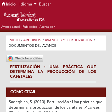
Ir al menú de navegación principal
Ir al contenido principal
Ir al pie de página del sitio
Inicio
Idioma
Buscar
Avance actual
Publicados
Acerca de
INICIO
/
ARCHIVOS
/
AVANCE 391 FERTILIZACIÓN
/
DOCUMENTOS DEL AVANCE
FERTILIZACIÓN : UNA PRÁCTICA QUE
DETERMINA LA PRODUCCIÓN DE LOS
CAFETALES
CÓMO CITAR
Sadeghian, S. (2010). Fertilización : Una práctica que
determina la producción de los cafetales.
Avances