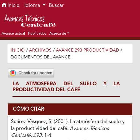
Ir al menú de navegación principal
Ir al contenido principal
Ir al pie de página del sitio
Inicio
Idioma
Buscar
Avance actual
Publicados
Acerca de
INICIO
/
ARCHIVOS
/
AVANCE 293 PRODUCTIVIDAD
/
DOCUMENTOS DEL AVANCE
LA ATMÓSFERA DEL SUELO Y LA
PRODUCTIVIDAD DEL CAFÉ
CÓMO CITAR
Suárez-Vásquez, S. (2001). La atmósfera del suelo y
la productividad del café.
Avances Técnicos
Cenicafé
,
293
, 1-4.