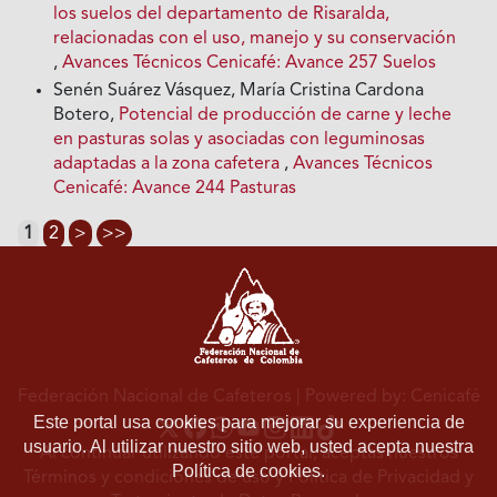
los suelos del departamento de Risaralda,
relacionadas con el uso, manejo y su conservación
,
Avances Técnicos Cenicafé: Avance 257 Suelos
Senén Suárez Vásquez, María Cristina Cardona
Botero,
Potencial de producción de carne y leche
en pasturas solas y asociadas con leguminosas
adaptadas a la zona cafetera
,
Avances Técnicos
Cenicafé: Avance 244 Pasturas
1
2
>
>>
Federación Nacional de Cafeteros
| Powered by: Cenicafé
Este portal usa cookies para mejorar su experiencia de
usuario. Al utilizar nuestro sitio web, usted acepta nuestra
Al continuar utilizando este portal, aceptas nuestros
Política de cookies.
Términos y condiciones de uso
y
Política de Privacidad y