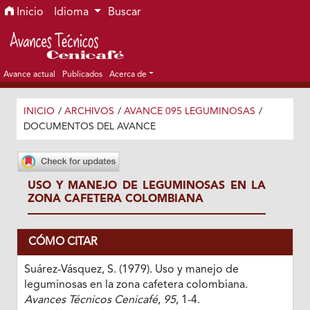
Ir al menú de navegación principal
Ir al contenido principal
Ir al pie de página del sitio
Inicio
Idioma
Buscar
Avance actual
Publicados
Acerca de
INICIO
/
ARCHIVOS
/
AVANCE 095 LEGUMINOSAS
/
DOCUMENTOS DEL AVANCE
USO Y MANEJO DE LEGUMINOSAS EN LA
ZONA CAFETERA COLOMBIANA
CÓMO CITAR
Suárez-Vásquez, S. (1979). Uso y manejo de
leguminosas en la zona cafetera colombiana.
Avances Técnicos Cenicafé
,
95
, 1-4.