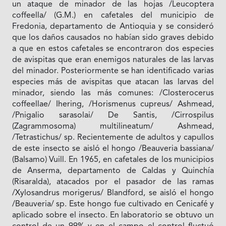
un ataque de minador de las hojas /Leucoptera
coffeella/ (G.M.) en cafetales del municipio de
Fredonia, departamento de Antioquia y se consideró
que los daños causados no habían sido graves debido
a que en estos cafetales se encontraron dos especies
de avispitas que eran enemigos naturales de las larvas
del minador. Posteriormente se han identificado varias
especies más de avispitas que atacan las larvas del
minador, siendo las más comunes: /Closterocerus
coffeellae/ Ihering, /Horismenus cupreus/ Ashmead,
/Pnigalio sarasolai/ De Santis, /Cirrospilus
(Zagrammosoma) multilineatum/ Ashmead,
/Tetrastichus/ sp. Recientemente de adultos y capullos
de este insecto se aisló el hongo /Beauveria bassiana/
(Balsamo) Vuill. En 1965, en cafetales de los municipios
de Anserma, departamento de Caldas y Quinchía
(Risaralda), atacados por el pasador de las ramas
/Xylosandrus morigerus/ Blandford, se aisló el hongo
/Beauveria/ sp. Este hongo fue cultivado en Cenicafé y
aplicado sobre el insecto. En laboratorio se obtuvo un