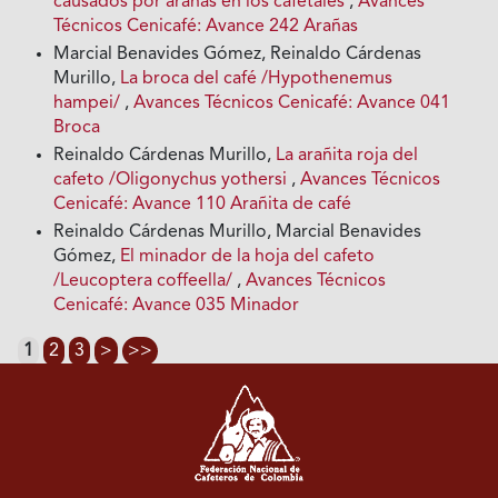
causados por arañas en los cafetales
,
Avances
Técnicos Cenicafé: Avance 242 Arañas
Marcial Benavides Gómez, Reinaldo Cárdenas
Murillo,
La broca del café /Hypothenemus
hampei/
,
Avances Técnicos Cenicafé: Avance 041
Broca
Reinaldo Cárdenas Murillo,
La arañita roja del
cafeto /Oligonychus yothersi
,
Avances Técnicos
Cenicafé: Avance 110 Arañita de café
Reinaldo Cárdenas Murillo, Marcial Benavides
Gómez,
El minador de la hoja del cafeto
/Leucoptera coffeella/
,
Avances Técnicos
Cenicafé: Avance 035 Minador
1
2
3
>
>>