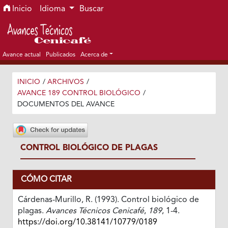
Ir al menú de navegación principal
Ir al contenido principal
Ir al pie de página del sitio
Inicio
Idioma
Buscar
Avance actual
Publicados
Acerca de
INICIO
/
ARCHIVOS
/
AVANCE 189 CONTROL BIOLÓGICO
/
DOCUMENTOS DEL AVANCE
CONTROL BIOLÓGICO DE PLAGAS
CÓMO CITAR
Cárdenas-Murillo, R. (1993). Control biológico de
plagas.
Avances Técnicos Cenicafé
,
189
, 1-4.
https://doi.org/10.38141/10779/0189