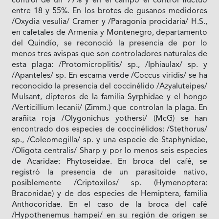
control de un 99% y en el campo el control fluctuó
entre 18 y 55%. En los brotes de gusanos medidores
/Oxydia vesulia/ Cramer y /Paragonia procidaria/ H.S.,
en cafetales de Armenia y Montenegro, departamento
del Quindío, se reconoció la presencia de por lo
menos tres avispas que son controladores naturales de
esta plaga: /Protomicroplitis/ sp., /Iphiaulax/ sp. y
/Apanteles/ sp. En escama verde /Coccus viridis/ se ha
reconocido la presencia del coccinélido /Azyaluteipes/
Mulsant, dípteros de la familia Syrphidae y el hongo
/Verticillium lecanii/ (Zimm.) que controlan la plaga. En
arañita roja /Olygonichus yothersi/ (McG) se han
encontrado dos especies de coccinélidos: /Stethorus/
sp., /Coleomegilla/ sp. y una especie de Staphynidae,
/Oligota centralis/ Sharp y por lo menos seis especies
de Acaridae: Phytoseidae. En broca del café, se
registró la presencia de un parasitoide nativo,
posiblemente /Criptoxilos/ sp. (Hymenoptera:
Braconidae) y de dos especies de Hemiptera, familia
Anthocoridae. En el caso de la broca del café
/Hypothenemus hampei/ en su región de origen se