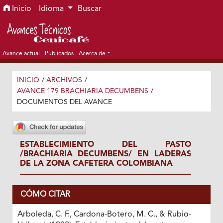
Ir al menú de navegación principal
Ir al contenido principal
Ir al pie de página del sitio
Inicio
Idioma
Buscar
Avance actual
Publicados
Acerca de
INICIO
/
ARCHIVOS
/
AVANCE 179 BRACHIARIA DECUMBENS
/
DOCUMENTOS DEL AVANCE
ESTABLECIMIENTO DEL PASTO
/BRACHIARIA DECUMBENS/ EN LADERAS
DE LA ZONA CAFETERA COLOMBIANA
CÓMO CITAR
Arboleda, C. F., Cardona-Botero, M. C., & Rubio-