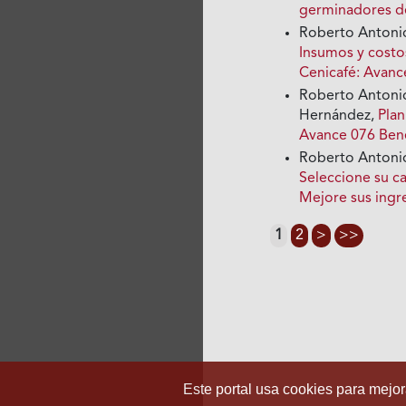
germinadores d
Roberto Antonio
Insumos y costo
Cenicafé: Avanc
Roberto Antonio
Hernández,
Plan
Avance 076 Bene
Roberto Antonio
Seleccione su c
Mejore sus ingr
1
2
>
>>
Este portal usa cookies para mejora