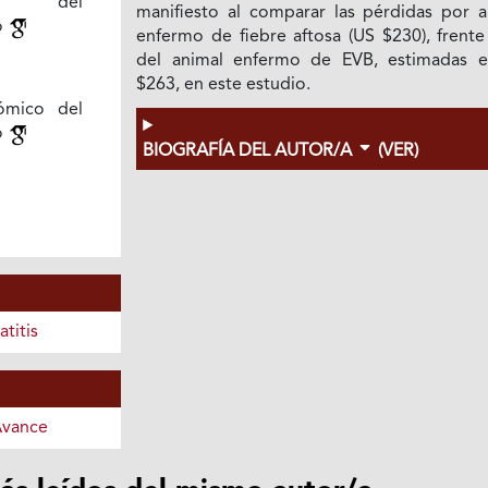
des del
manifiesto al comparar las pérdidas por a
o
enfermo de fiebre aftosa (US $230), frente
del animal enfermo de EVB, estimadas 
$263, en este estudio.
nómico del
o
BIOGRAFÍA DEL AUTOR/A
(VER)
titis
Avance