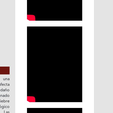
s una
afecta
 daño
anado
Fiebre
ógico
. Las