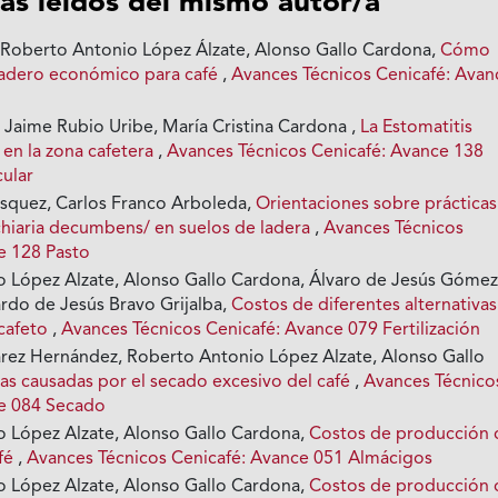
ás leídos del mismo autor/a
, Roberto Antonio López Álzate, Alonso Gallo Cardona,
Cómo
cadero económico para café
,
Avances Técnicos Cenicafé: Avan
 Jaime Rubio Uribe, María Cristina Cardona ,
La Estomatitis
 en la zona cafetera
,
Avances Técnicos Cenicafé: Avance 138
cular
squez, Carlos Franco Arboleda,
Orientaciones sobre prácticas
hiaria decumbens/ en suelos de ladera
,
Avances Técnicos
e 128 Pasto
 López Alzate, Alonso Gallo Cardona, Álvaro de Jesús Góme
ardo de Jesús Bravo Grijalba,
Costos de diferentes alternativa
 cafeto
,
Avances Técnicos Cenicafé: Avance 079 Fertilización
varez Hernández, Roberto Antonio López Alzate, Alonso Gallo
as causadas por el secado excesivo del café
,
Avances Técnico
ce 084 Secado
 López Alzate, Alonso Gallo Cardona,
Costos de producción 
afé
,
Avances Técnicos Cenicafé: Avance 051 Almácigos
 López Alzate, Alonso Gallo Cardona,
Costos de producción 