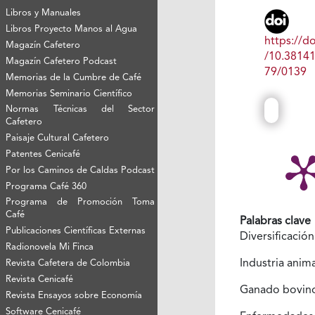
Libros y Manuales
Libros Proyecto Manos al Agua
https://do
Magazín Cafetero
/10.3814
Magazín Cafetero Podcast
79/0139
Memorias de la Cumbre de Café
Memorias Seminario Científico
Normas Técnicas del Sector
Cafetero
Paisaje Cultural Cafetero
Patentes Cenicafé
Por los Caminos de Caldas Podcast
Programa Café 360
Programa de Promoción Toma
Café
Palabras clave
Publicaciones Científicas Externas
Diversificació
Radionovela Mi Finca
Industria anim
Revista Cafetera de Colombia
Revista Cenicafé
Ganado bovin
Revista Ensayos sobre Economía
Software Cenicafé