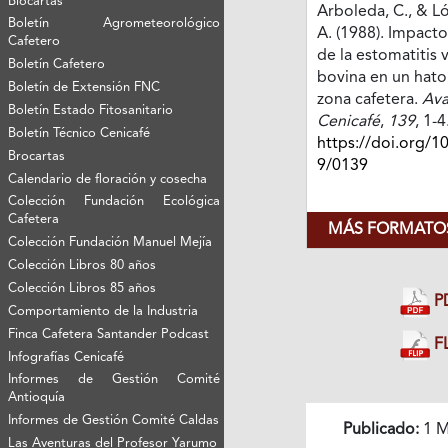
Biocartas
Arboleda, C., & Ló
Boletín Agrometeorológico
A. (1988). Impac
Cafetero
de la estomatitis 
Boletín Cafetero
bovina en un hato
Boletín de Extensión FNC
zona cafetera.
Ava
Boletín Estado Fitosanitario
Cenicafé
,
139
, 1-4
Boletín Técnico Cenicafé
https://doi.org/1
Brocartas
9/0139
Calendario de floración y cosecha
Colección Fundación Ecológica
Cafetera
MÁS FORMATOS
Colección Fundación Manuel Mejía
Colección Libros 80 años
Colección Libros 85 años
P
Comportamiento de la Industria
Finca Cafetera Santander Podcast
FL
Infografías Cenicafé
Informes de Gestión Comité
Antioquía
Informes de Gestión Comité Caldas
Publicado:
1 M
Las Aventuras del Profesor Yarumo