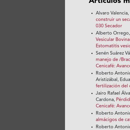
Artículos m
Alvaro Valencia
construir un se
030 Secador
Alberto Orrego,
Vesicular Bovina
Estomatitis vesi
Senén Suárez Vá
manejo de /Brac
Cenicafé: Avanc
Roberto Antonio
Aristizábal, Edu
fertilización del
Jairo Rafael Ál
Cardona,
Pérdid
Cenicafé: Avan
Roberto Antonio
almácigos de c
Roberto Antonio