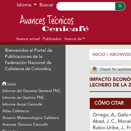
Ir al menú de navegación principal
Ir al contenido principal
Ir al pie de página del sitio
Idioma
Buscar
Avance actual
Publicados
Acerca de
Bienvenidos al Portal de
INICIO
/
ARCHIVOS
Publicaciones de la
Federación Nacional de
Cafeteros de Colombia.
IMPACTO ECONÓM
Inicio
LECHERO DE LA 
Informe del Gerente General FNC
Informe de Gestión FNC
CÓMO CITAR
Informe Anual Cenicafé
Atlas Cafeteros
Orrego, A., Gallo-
Anuario Meteorológico Cafetero
Abad, J. C., Morale
Avances Técnicos Cenicafé
Rubio-Uribe, J., F