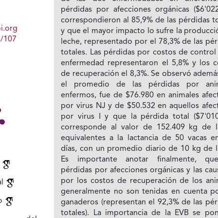
pérdidas por afecciones orgánicas ($6'022
correspondieron al 85,9% de las pérdidas t
i.org
y que el mayor impacto lo sufre la producc
1/107
leche, representado por el 78,3% de las pé
totales. Las pérdidas por costos de control
enfermedad representaron el 5,8% y los c
de recuperación el 8,3%. Se observó ademá
el promedio de las pérdidas por ani
enfermos, fue de $76.980 en animales afec
por virus NJ y de $50.532 en aquellos afec
por virus I y que la pérdida total ($7'010
corresponde al valor de 152.409 kg de l
equivalentes a la lactancia de 50 vacas e
días, con un promedio diario de 10 kg de l
Es importante anotar finalmente, qu
n
pérdidas por afecciones orgánicas y las ca
por los costos de recuperación de los ani
al
generalmente no son tenidas en cuenta po
o
ganaderos (representan el 92,3% de las pér
totales). La importancia de la EVB se po