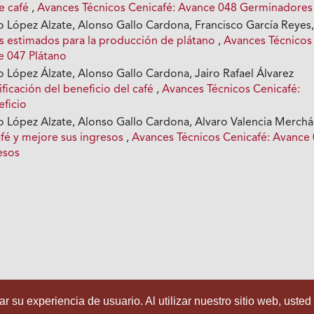
e café
,
Avances Técnicos Cenicafé: Avance 048 Germinadores
 López Alzate, Alonso Gallo Cardona, Francisco García Reyes
s estimados para la producción de plátano
,
Avances Técnicos
e 047 Plátano
 López Álzate, Alonso Gallo Cardona, Jairo Rafael Álvarez
ificación del beneficio del café
,
Avances Técnicos Cenicafé:
ficio
 López Alzate, Alonso Gallo Cardona, Alvaro Valencia Merchá
afé y mejore sus ingresos
,
Avances Técnicos Cenicafé: Avance
esos
r su experiencia de usuario. Al utilizar nuestro sitio web, usted