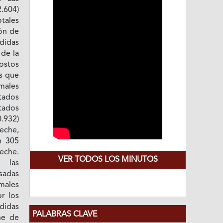
.604)
otales
ión de
rdidas
 de la
ostos
s que
males
tados
tados
.932)
eche,
n 305
eche.
VER TODOS LOS MINUTOS
e las
usadas
males
r los
didas
PALABRAS CLAVE
ne de