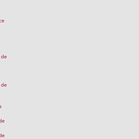
ce
 de
z
s de
s
de
de