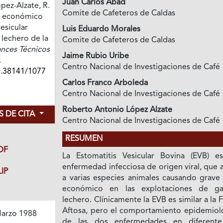
Juan Carlos Abad
pez-Alzate, R.
Comite de Cafeteros de Caldas
to económico
vesicular
Luis Eduardo Morales
 lechero de la
Comite de Cafeteros de Caldas
nces Técnicos
Jaime Rubio Uribe
.
Centro Nacional de Investigaciones de Café
0.38141/1077
Carlos Franco Arboleda
Centro Nacional de Investigaciones de Café
Roberto Antonio López Alzate
 DE CITA
Centro Nacional de Investigaciones de Café
RESUMEN
DF
La Estomatitis Vesicular Bovina (EVB) e
enfermedad infecciosa de origen viral, que 
IP
a varias especies animales causando grave
económico en las explotaciones de g
lechero. Clínicamente la EVB es similar a la 
Aftosa, pero el comportamiento epidemiol
arzo 1988
de las dos enfermedades en diferente