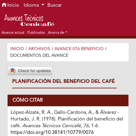
Ir al menú de navegación principal
Ir al contenido principal
Ir al pie de página del sitio
Inicio
Idioma
Buscar
Avance actual
Publicados
Acerca de
INICIO
/
ARCHIVOS
/
AVANCE 076 BENEFICIO
/
DOCUMENTOS DEL AVANCE
PLANIFICACIÓN DEL BENEFICIO DEL CAFÉ
CÓMO CITAR
López-Alzate, R. A., Gallo-Cardona, A., & Álvarez -
Hurtado, J. R. (1978). Planificación del beneficio del
café.
Avances Técnicos Cenicafé
,
76
, 1-6.
https://doi.org/10.38141/10779/0076