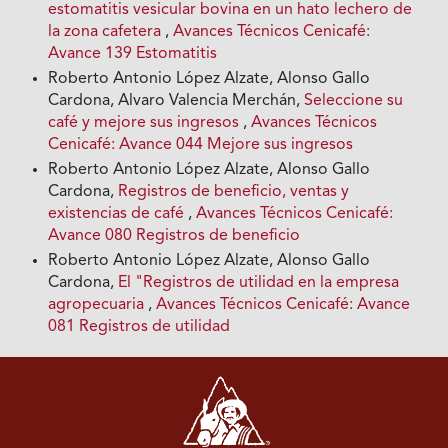
estomatitis vesicular bovina en un hato lechero de
la zona cafetera
,
Avances Técnicos Cenicafé:
Avance 139 Estomatitis
Roberto Antonio López Alzate, Alonso Gallo
Cardona, Alvaro Valencia Merchán,
Seleccione su
café y mejore sus ingresos
,
Avances Técnicos
Cenicafé: Avance 044 Mejore sus ingresos
Roberto Antonio López Alzate, Alonso Gallo
Cardona,
Registros de beneficio, ventas y
existencias de café
,
Avances Técnicos Cenicafé:
Avance 080 Registros de beneficio
Roberto Antonio López Alzate, Alonso Gallo
Cardona,
El "Registros de utilidad en la empresa
agropecuaria
,
Avances Técnicos Cenicafé: Avance
081 Registros de utilidad