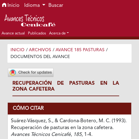
Ir al menú de navegación principal
Ir al contenido principal
Ir al pie de página del sitio
Inicio
Idioma
Buscar
Avance actual
Publicados
Acerca de
INICIO
/
ARCHIVOS
/
AVANCE 185 PASTURAS
/
DOCUMENTOS DEL AVANCE
RECUPERACIÓN DE PASTURAS EN LA
ZONA CAFETERA
CÓMO CITAR
Suárez-Vásquez, S., & Cardona-Botero, M. C. (1993).
Recuperación de pasturas en la zona cafetera.
Avances Técnicos Cenicafé
,
185
, 1-4.