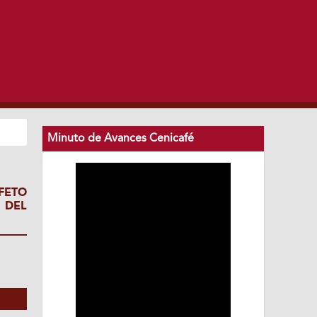
Minuto de Avances Cenicafé
FETO
 DEL