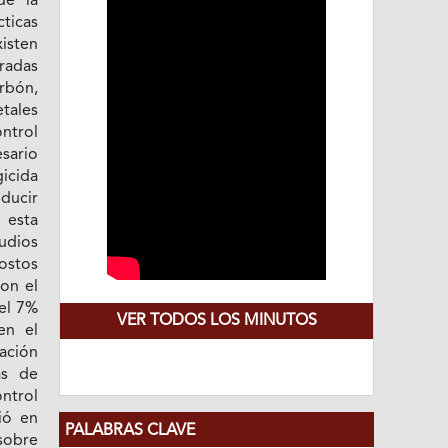
de la
ticas
isten
radas
rbón,
tales
ntrol
sario
gicida
educir
 esta
udios
ostos
con el
el 7%
VER TODOS LOS MINUTOS
en el
gación
as de
ontrol
ió en
PALABRAS CLAVE
sobre