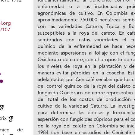
fundamentalmente al deficiente control 
nero 1992
enfermedad o a las inadecuadas prác
agronómicas de cultivo. En Colombia ex
aproximadamente 750.000 hectáreas semb
i.org
con las variedades Caturra, Típica y Bo
1/107
susceptibles a la roya del cafeto. En cafe
sembrados con estas variedades el co
químico de la enfremedad se hace nece
mediante aspersiones al follaje con el fun
Oxicloruro de cobre, con el propósito de r
los niveles de roya en la plantación y de
manera evitar pérdidas en la cosecha. Est
adelantados por Cenicafé señalan que los c
del control químico de la roya del cafeto 
fungicida Oxicloruro de cobre representan 
del total de los costos de producción 
cultivo de la variedad Caturra. La investi
para determinar las épocas y frecuenci
trix
aspersión con fungicidas cúpricos para el c
de la roya del cafeto en Colombia se inic
ímico de
1984 con base en estudios de Cenicafé 