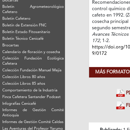
Biocartas
Recomendaciones 
Boletín Agrometeorológico
control químico de
Cafetero
cafeto en 1992. (
Boletín Cafetero
cosecha principal 
Boletín de Extensión FNC
segundo semestre 
Boletín Estado Fitosanitario
Avances Técnicos 
Boletín Técnico Cenicafé
172
, 1-2.
Brocartas
https://doi.org/1
Calendario de floración y cosecha
9/0172
Colección Fundación Ecológica
Cafetera
Colección Fundación Manuel Mejía
MÁS FORMATOS
Colección Libros 80 años
Colección Libros 85 años
Comportamiento de la Industria
P
Finca Cafetera Santander Podcast
Infografías Cenicafé
FL
Informes de Gestión Comité
Antioquía
Informes de Gestión Comité Caldas
Las Aventuras del Profesor Yarumo