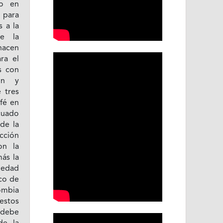
do en
a para
s a la
de la
hacen
ra el
s con
bón y
 tres
fé en
cuado
de la
cción
on la
ás la
iedad
co de
ombia
 estos
 debe