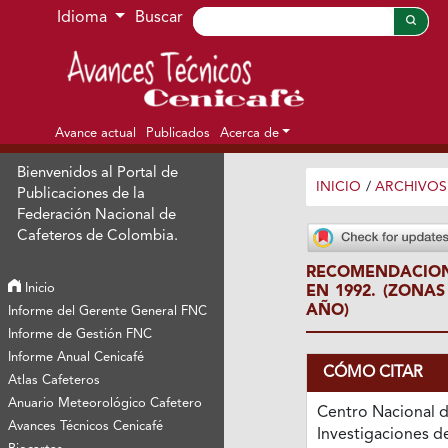
Ir al menú de navegación principal
Ir al contenido principal
Ir al pie de página del sitio
Idioma
Buscar
Avance actual
Publicados
Acerca de
Bienvenidos al Portal de
INICIO
/
ARCHIVOS
Publicaciones de la
Federación Nacional de
Cafeteros de Colombia.
RECOMENDACION
Inicio
EN 1992. (ZONA
AÑO)
Informe del Gerente General FNC
Informe de Gestión FNC
Informe Anual Cenicafé
CÓMO CITAR
Atlas Cafeteros
Anuario Meteorológico Cafetero
Centro Nacional 
Avances Técnicos Cenicafé
Investigaciones de