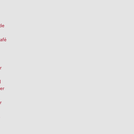
e
de
café
r
l
mer
r
s