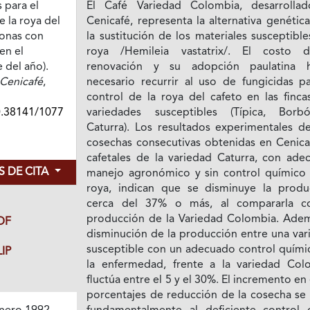
para el
El Café Variedad Colombia, desarrolla
 la roya del
Cenicafé, representa la alternativa genétic
Zonas con
la sustitución de los materiales susceptible
en el
roya /Hemileia vastatrix/. El costo 
del año).
renovación y su adopción paulatina 
Cenicafé
,
necesario recurrir al uso de fungicidas pa
control de la roya del cafeto en las finca
0.38141/1077
variedades susceptibles (Típica, Bor
Caturra). Los resultados experimentales de
cosechas consecutivas obtenidas en Cenica
cafetales de la variedad Caturra, con ade
 DE CITA
manejo agronómico y sin control químico 
roya, indican que se disminuye la produ
cerca del 37% o más, al compararla c
producción de la Variedad Colombia. Adem
DF
disminución de la producción entre una var
susceptible con un adecuado control quími
IP
la enfermedad, frente a la variedad Col
fluctúa entre el 5 y el 30%. El incremento en
porcentajes de reducción de la cosecha se