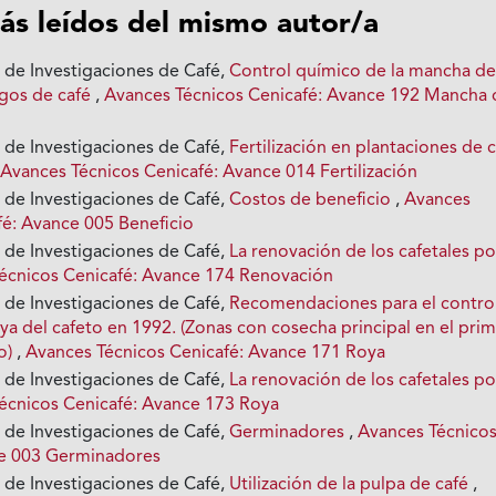
ás leídos del mismo autor/a
 de Investigaciones de Café,
Control químico de la mancha d
igos de café
,
Avances Técnicos Cenicafé: Avance 192 Mancha 
 de Investigaciones de Café,
Fertilización en plantaciones de 
,
Avances Técnicos Cenicafé: Avance 014 Fertilización
 de Investigaciones de Café,
Costos de beneficio
,
Avances
fé: Avance 005 Beneficio
 de Investigaciones de Café,
La renovación de los cafetales po
écnicos Cenicafé: Avance 174 Renovación
 de Investigaciones de Café,
Recomendaciones para el contro
ya del cafeto en 1992. (Zonas con cosecha principal en el pri
o)
,
Avances Técnicos Cenicafé: Avance 171 Roya
 de Investigaciones de Café,
La renovación de los cafetales po
écnicos Cenicafé: Avance 173 Roya
 de Investigaciones de Café,
Germinadores
,
Avances Técnico
ce 003 Germinadores
 de Investigaciones de Café,
Utilización de la pulpa de café
,