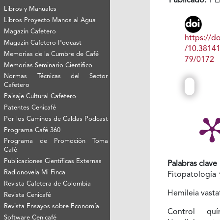
Publicado:
1 E
Libros y Manuales
Libros Proyecto Manos al Agua
Magazín Cafetero
https://do
Magazín Cafetero Podcast
/10.3814
Memorias de la Cumbre de Café
79/0172
Memorias Seminario Científico
Normas Técnicas del Sector
Cafetero
Paisaje Cultural Cafetero
Patentes Cenicafé
Por los Caminos de Caldas Podcast
Programa Café 360
Programa de Promoción Toma
Café
Publicaciones Científicas Externas
Palabras clave
Radionovela Mi Finca
Fitopatología
Revista Cafetera de Colombia
Hemileia vasta
Revista Cenicafé
Revista Ensayos sobre Economía
Control qu
Software Cenicafé