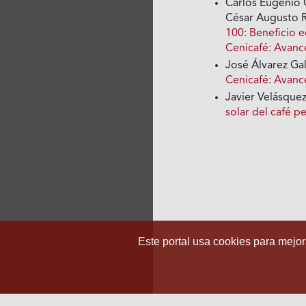
Carlos Eugenio 
César Augusto R
100: Beneficio 
Cenicafé: Avanc
José Álvarez Ga
Cenicafé: Avan
Javier Velásque
solar del café 
Este portal usa cookies para mejora