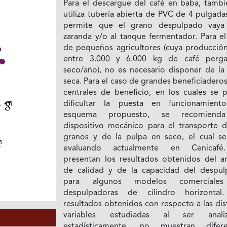
Para el descargue del café en baba, tambi
utiliza tubería abierta de PVC de 4 pulgad
permite que el grano despulpado vaya
zaranda y/o al tanque fermentador. Para el
de pequeños agricultores (cuya producción
entre 3.000 y 6.000 kg de café perg
seco/año), no es necesario disponer de la 
seca. Para el caso de grandes beneficiadero
centrales de beneficio, en los cuales se 
dificultar la puesta en funcionamient
o
esquema propuesto, se recomiend
dispositivo mecánico para el transporte d
granos y de la pulpa en seco, el cual se
evaluando actualmente en Cenicafé
presentan los resultados obtenidos del aná
de calidad y de la capacidad del despul
para algunos modelos comerciale
despulpadoras de cilindro horizontal
resultados obtenidos con respecto a las dis
variables estudiadas al ser analiz
estadísticamente, no muestran difere