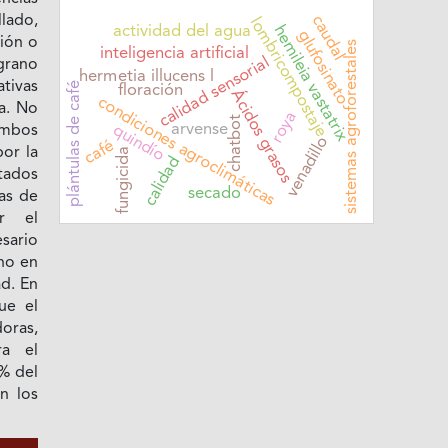
caudal
llado,
lombricompostaje
actividad del agua
hemileia vastatrix
glufosinato
ción o
sistemas agroforestales
inteligencia artificial
calidad sensorial
grano
hermetia illucens l
ativas
plántulas de café
floración
Ácidos grasos
condiciones agroclimáticas
a. No
roya
chatbot
arvense
quindío
ambos
venadillo
café
por la
fungicida
calidad
tados
secado
as de
ar el
sario
ano en
d. En
ue el
oras,
ra el
% del
n los