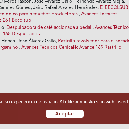
Oliveros Tascón, José Álvarez Gallo, Fernando Álvarez Mejía,
amírez Gómez, Jairo Rafael Álvarez Hernández,
El BECOLSUB
ecológico para pequeños productores
,
Avances Técnicos
e 261 Becolsub
llo,
Despulpadora de café accionada a pedal
,
Avances Técnico
ce 168 Despulpadora
z Henao, José Álvarez Gallo,
Rastrillo revolvedor para el secad
pergamino
,
Avances Técnicos Cenicafé: Avance 169 Rastrillo
r su experiencia de usuario. Al utilizar nuestro sitio web, usted
Aceptar