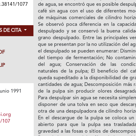
0.38141/1077
de agua, se encontró que es posible despul
café sin agua con el uso de diferentes mo
de máquinas comerciales de cilindro horizo
Se observó poca diferencia en la capacid
 DE CITA
despulpado y se conservó la buena calida
grano despulpado. Entre las principales ve
que se presentan por la no utilización del a
el despulpado se pueden enumerar: Dismin
DF
del tiempo de fermentación; No contamin
del agua; Conservación de las condic
IP
naturales de la pulpa; El beneficio del ca
queda supeditado a la disponibilidad de gr
cantidades de agua; Descomposición más r
de la pulpa sin producir olores desagrada
unio 1991
Para despulpar sin agua se necesita simple
disponer de una tolva en seco que descar
otra de una despulpadora de cilindro horiz
i.org
En el descargue de la pulpa se coloca un 
1/107
abierto para que la pulpa sea trasladad
gravedad a las fosas o sitios de descompos