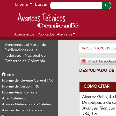
Ir al menú de navegación principal
Ir al contenido principal
Ir al pie de página del sitio
Idioma
Buscar
Avance actual
Publicados
Acerca de
Bienvenidos al Portal de
INICIO
/
ARCHIVOS
Publicaciones de la
Federación Nacional de
Cafeteros de Colombia.
DESPULPADO DE 
Inicio
Informe del Gerente General FNC
CÓMO CITAR
Informe de Gestión FNC
Informe Anual Cenicafé
Alvarez-Gallo, J. (
Atlas Cafeteros
Despulpado de caf
Anuario Meteorológico Cafetero
Avances Técnicos 
Avances Técnicos Cenicafé
164
, 1-6.