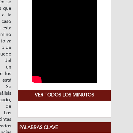
én se
as que
 a la
 caso
 está
amino
tolva
s o de
puede
o del
a un
e los
 está
. Se
lisis
VER TODOS LOS MINUTOS
pado,
s de
. Los
tintas
ados
PALABRAS CLAVE
ncias