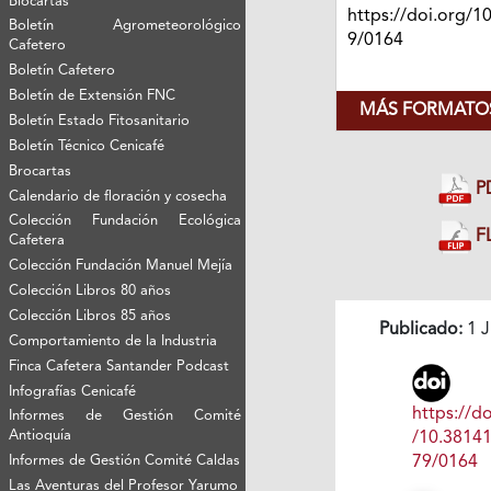
Biocartas
https://doi.org/1
Boletín Agrometeorológico
9/0164
Cafetero
Boletín Cafetero
Boletín de Extensión FNC
MÁS FORMATOS
Boletín Estado Fitosanitario
Boletín Técnico Cenicafé
Brocartas
P
Calendario de floración y cosecha
Colección Fundación Ecológica
FL
Cafetera
Colección Fundación Manuel Mejía
Colección Libros 80 años
Colección Libros 85 años
Publicado:
1 J
Comportamiento de la Industria
Finca Cafetera Santander Podcast
Infografías Cenicafé
https://do
Informes de Gestión Comité
Antioquía
/10.3814
Informes de Gestión Comité Caldas
79/0164
Las Aventuras del Profesor Yarumo