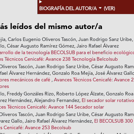
BIOGRAFÍA DEL AUTOR/A
(VER)
ás leídos del mismo autor/a
ía, Carlos Eugenio Oliveros Tascón, Juan Rodrigo Sanz Uribe,
llo, César Augusto Ramírez Gómez, Jairo Rafael Álvarez
rrollo de la tecnología BECOLSUB para el beneficio ecológic
s Técnicos Cenicafé: Avance 238 Tecnología Belcolsub
Oliveros Tascón, Juan Rodrigo Sanz Uribe, César Augusto Ram
fael Álvarez Hernández, Gonzalo Roa Mejía, José Álvarez Gallo
ores mecánicos de café
,
Avances Técnicos Cenicafé: Avance 
ores
llo, Freddy Gonzáles Rizo, Roberto López Álzate, Gonzalo Roa
varez Hernández, Alejandro Fernandez,
El secador solar rotativ
es Técnicos Cenicafé: Avance 144 Secador solar
Oliveros Tascón, Juan Rodrigo Sanz Uribe, César Augusto Ram
arez Gallo, Jairo Rafael Álvarez Hernández,
El BECOLSUB 30
s Cenicafé: Avance 253 Becolsub