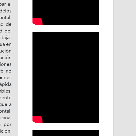
par el
delos
ntal.
ad de
d del
ntajas
gua en
ución
ación
iones
fé no
andes
ápida
bles.
mente
gue a
ontal.
canal
a por
ición.