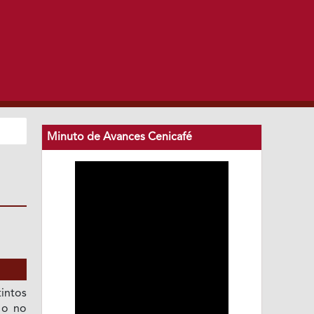
Minuto de Avances Cenicafé
intos
 o no