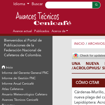
Ir al menú de navegación principal
Ir al contenido principal
Ir al pie de página del sitio
Idioma
Buscar
Avance actual
Publicados
Acerca de
Bienvenidos al Portal de
INICIO
/
ARCHIVOS
Publicaciones de la
Federación Nacional de
Cafeteros de Colombia.
UNA NUEVA P
Inicio
/ACROLOPHUS/ S
Informe del Gerente General FNC
Informe de Gestión FNC
CÓMO CITAR
Informe Anual Cenicafé
Atlas Cafeteros
Cárdenas-Murillo, 
Anuario Meteorológico Cafetero
nueva plaga del c
Avances Técnicos Cenicafé
Lepidóptera: Acr