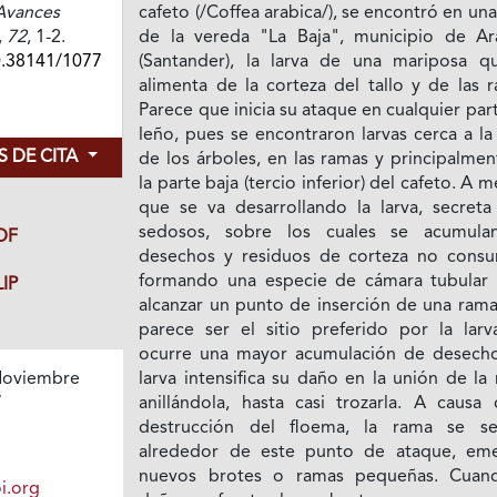
Avances
cafeto (/Coffea arabica/), se encontró en una
,
72
, 1-2.
de la vereda "La Baja", municipio de Ar
0.38141/1077
(Santander), la larva de una mariposa q
alimenta de la corteza del tallo y de las 
Parece que inicia su ataque en cualquier par
leño, pues se encontraron larvas cerca a l
 DE CITA
de los árboles, en las ramas y principalme
la parte baja (tercio inferior) del cafeto. A 
que se va desarrollando la larva, secreta 
sedosos, sobre los cuales se acumula
DF
desechos y residuos de corteza no consu
formando una especie de cámara tubular 
IP
alcanzar un punto de inserción de una rama
parece ser el sitio preferido por la larva
ocurre una mayor acumulación de desecho
larva intensifica su daño en la unión de la
oviembre
anillándola, hasta casi trozarla. A causa 
7
destrucción del floema, la rama se s
alrededor de este punto de ataque, em
nuevos brotes o ramas pequeñas. Cuan
i.org