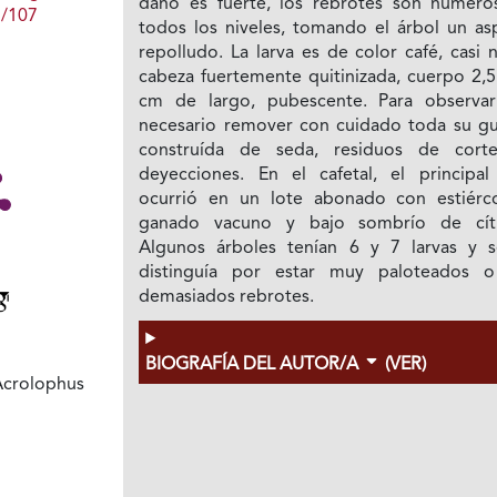
daño es fuerte, los rebrotes son numero
1/107
todos los niveles, tomando el árbol un as
repolludo. La larva es de color café, casi 
cabeza fuertemente quitinizada, cuerpo 2,5
cm de largo, pubescente. Para observar
necesario remover con cuidado toda su gu
construída de seda, residuos de cort
deyecciones. En el cafetal, el principal
ocurrió en un lote abonado con estiérc
ganado vacuno y bajo sombrío de cítr
Algunos árboles tenían 6 y 7 larvas y s
distinguía por estar muy paloteados 
demasiados rebrotes.
BIOGRAFÍA DEL AUTOR/A
(VER)
Acrolophus