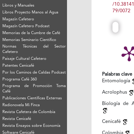
/10.3814
Libros y Manuales
79/0072
Libros Proyecto Manos al Agua
Magazín Cafetero
Magazín Cafetero Podcast
Memorias de la Cumbre de Café
Memorias Seminario Científico
Normas Técnicas del Sector
Cafetero
Paisaje Cultural Cafetero
Patentes Cenicafé
Por los Caminos de Caldas Podcast
Palabras clave
Programa Café 360
Entomología
Programa de Promoción Toma
Café
Acrolophus
Publicaciones Científicas Externas
Biología de 
Radionovela Mi Finca
Revista Cafetera de Colombia
Revista Cenicafé
Cenicafé
Revista Ensayos sobre Economía
Software Cenicafé
Colombia