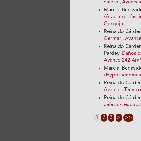
cafeto
,
Avances
Marcial Benavid
/Araecerus fasc
Gorgojo
Reinaldo Cárden
Germar
,
Avance
Reinaldo Cárdena
Pardey,
Daños ca
Avance 242 Ara
Marcial Benavid
/Hypothenemus
Reinaldo Cárden
Avances Técnico
Reinaldo Cárden
cafeto /Leucopt
1
2
3
>
>>