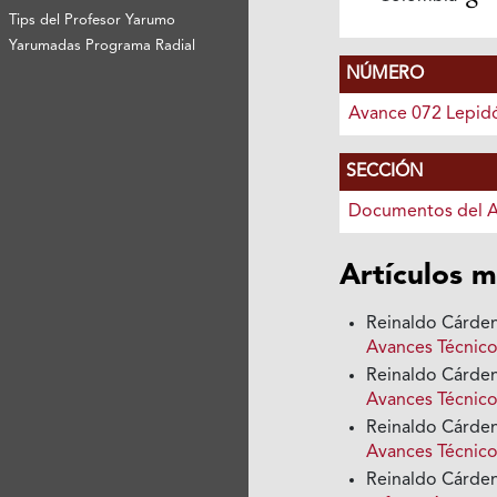
Tips del Profesor Yarumo
Yarumadas Programa Radial
NÚMERO
Avance 072 Lepid
SECCIÓN
Documentos del 
Artículos m
Reinaldo Cárden
Avances Técnico
Reinaldo Cárden
Avances Técnico
Reinaldo Cárden
Avances Técnico
Reinaldo Cárden