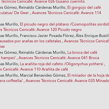
 Técnicos Cenicafé: Avance 026 Gusano cuernito
es Gómez, Reinaldo Cárdenas Murillo,
El gorgojo del café
iculatus/ De Geer
,
Avances Técnicos Cenicafé: Avance 114
as Murillo,
El picudo negro del plátano /Cosmopolites sordid
s Técnicos Cenicafé: Avance 120 Picudo negro
s Murillo, Francisco Javier Posada Flórez, Álex Enrique Bustil
usados por arañas en los cafetales
,
Avances Técnicos Cenicaf
ñas
es Gómez, Reinaldo Cárdenas Murillo,
La broca del café
 hampei/
,
Avances Técnicos Cenicafé: Avance 041 Broca
as Murillo,
La arañita roja del cafeto /Oligonychus yothersi
,
s Cenicafé: Avance 110 Arañita de café
as Murillo, Marcial Benavides Gómez,
El minador de la hoja d
era coffeella/
,
Avances Técnicos Cenicafé: Avance 035 Minad