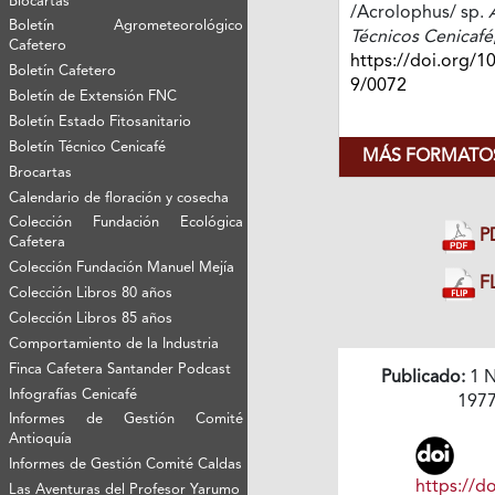
Biocartas
/Acrolophus/ sp.
Boletín Agrometeorológico
Técnicos Cenicafé
Cafetero
https://doi.org/1
Boletín Cafetero
9/0072
Boletín de Extensión FNC
Boletín Estado Fitosanitario
Boletín Técnico Cenicafé
MÁS FORMATOS
Brocartas
Calendario de floración y cosecha
Colección Fundación Ecológica
P
Cafetera
Colección Fundación Manuel Mejía
FL
Colección Libros 80 años
Colección Libros 85 años
Comportamiento de la Industria
Finca Cafetera Santander Podcast
Publicado:
1 N
Infografías Cenicafé
197
Informes de Gestión Comité
Antioquía
Informes de Gestión Comité Caldas
https://do
Las Aventuras del Profesor Yarumo