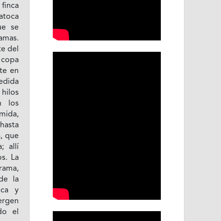
 finca
atoca
ue se
ramas.
te del
a copa
nte en
medida
hilos
n los
mida,
hasta
, que
; allí
s. La
 rama,
de la
eca y
ergen
do el