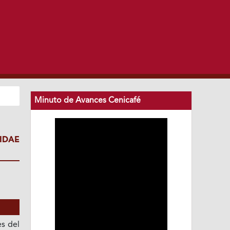
Minuto de Avances Cenicafé
IDAE
s del