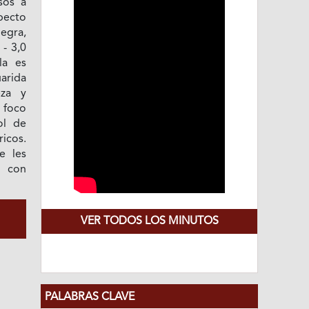
sos a
pecto
negra,
 - 3,0
la es
arida
eza y
 foco
ol de
icos.
e les
o con
VER TODOS LOS MINUTOS
PALABRAS CLAVE