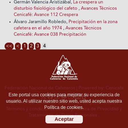
Germán Valencia Aristizábal,
La crespera un
disturbio fisiológico del cafeto
,
Avances Técnicos
Cenicafé: Avance 112 Crespera
Álvaro Jaramillo Robledo,
Precipitación en la zona
cafetera en el año 1974
,
Avances Técnicos
Cenicafé: Avance 038 Precipitación
<<
<
1
2
3
4
Federación Nacional de Cafeteros
| Powered by: Cenicafé
Este portal usa cookies para mejorar su experiencia de
usuario. Al utilizar nuestro sitio web, usted acepta nuestra
Al continuar utilizando este portal, aceptas nuestros
Política de cookies.
Términos y condiciones de uso
y
Política de Privacidad y
Tratamiento de Datos Personales
.
Aceptar