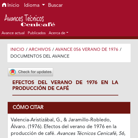
Ir al menú de navegación principal
Ir al contenido principal
Ir al pie de página del sitio
Inicio
Idioma
Buscar
Avance actual
Publicados
Acerca de
INICIO
/
ARCHIVOS
/
AVANCE 056 VERANO DE 1976
/
DOCUMENTOS DEL AVANCE
EFECTOS DEL VERANO DE 1976 EN LA
PRODUCCIÓN DE CAFÉ
CÓMO CITAR
Valencia-Aristizábal, G., & Jaramillo-Robledo,
Álvaro. (1976). Efectos del verano de 1976 en la
producción de café.
Avances Técnicos Cenicafé
,
56
,