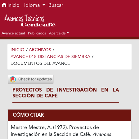
Ir al menú de navegación principal
Ir al contenido principal
Ir al pie de página del sitio
Inicio
Idioma
Buscar
Avance actual
Publicados
Acerca de
INICIO
/
ARCHIVOS
/
AVANCE 018 DISTANCIAS DE SIEMBRA
/
DOCUMENTOS DEL AVANCE
PROYECTOS DE INVESTIGACIÓN EN LA
SECCIÓN DE CAFÉ
CÓMO CITAR
Mestre-Mestre, A. (1972). Proyectos de
investigación en la Sección de Café.
Avances