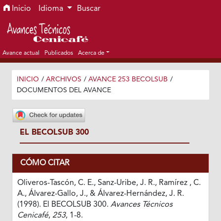
Ir al menú de navegación principal
Ir al contenido principal
Ir al pie de página del sitio
Inicio
Idioma
Buscar
Avance actual
Publicados
Acerca de
INICIO
/
ARCHIVOS
/
AVANCE 253 BECOLSUB
/
DOCUMENTOS DEL AVANCE
EL BECOLSUB 300
CÓMO CITAR
Oliveros-Tascón, C. E., Sanz-Uribe, J. R., Ramírez , C.
A., Álvarez-Gallo, J., & Álvarez-Hernández, J. R.
(1998). El BECOLSUB 300.
Avances Técnicos
Cenicafé
,
253
, 1-8.