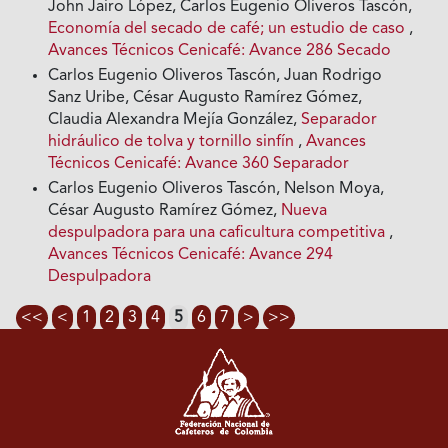
John Jairo López, Carlos Eugenio Oliveros Tascón,
Economía del secado de café; un estudio de caso
,
Avances Técnicos Cenicafé: Avance 286 Secado
Carlos Eugenio Oliveros Tascón, Juan Rodrigo
Sanz Uribe, César Augusto Ramírez Gómez,
Claudia Alexandra Mejía González,
Separador
hidráulico de tolva y tornillo sinfín
,
Avances
Técnicos Cenicafé: Avance 360 Separador
Carlos Eugenio Oliveros Tascón, Nelson Moya,
César Augusto Ramírez Gómez,
Nueva
despulpadora para una caficultura competitiva
,
Avances Técnicos Cenicafé: Avance 294
Despulpadora
<<
<
1
2
3
4
5
6
7
>
>>