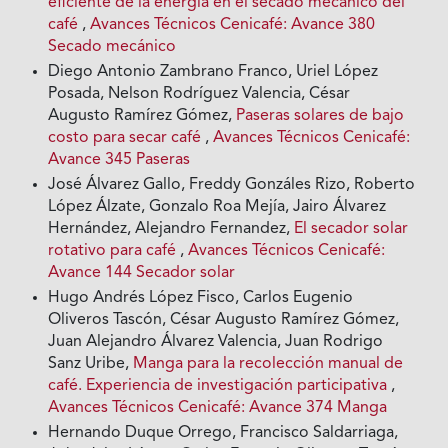
eficiente de la energía en el secado mecánico del
café
,
Avances Técnicos Cenicafé: Avance 380
Secado mecánico
Diego Antonio Zambrano Franco, Uriel López
Posada, Nelson Rodríguez Valencia, César
Augusto Ramírez Gómez,
Paseras solares de bajo
costo para secar café
,
Avances Técnicos Cenicafé:
Avance 345 Paseras
José Álvarez Gallo, Freddy Gonzáles Rizo, Roberto
López Álzate, Gonzalo Roa Mejía, Jairo Álvarez
Hernández, Alejandro Fernandez,
El secador solar
rotativo para café
,
Avances Técnicos Cenicafé:
Avance 144 Secador solar
Hugo Andrés López Fisco, Carlos Eugenio
Oliveros Tascón, César Augusto Ramírez Gómez,
Juan Alejandro Álvarez Valencia, Juan Rodrigo
Sanz Uribe,
Manga para la recolección manual de
café. Experiencia de investigación participativa
,
Avances Técnicos Cenicafé: Avance 374 Manga
Hernando Duque Orrego, Francisco Saldarriaga,