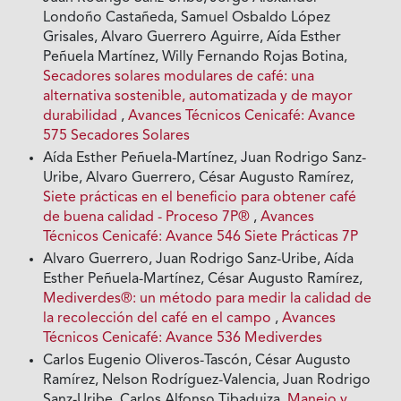
Londoño Castañeda, Samuel Osbaldo López
Grisales, Alvaro Guerrero Aguirre, Aída Esther
Peñuela Martínez, Willy Fernando Rojas Botina,
Secadores solares modulares de café: una
alternativa sostenible, automatizada y de mayor
durabilidad
,
Avances Técnicos Cenicafé: Avance
575 Secadores Solares
Aída Esther Peñuela-Martínez, Juan Rodrigo Sanz-
Uribe, Alvaro Guerrero, César Augusto Ramírez,
Siete prácticas en el beneficio para obtener café
de buena calidad - Proceso 7P®
,
Avances
Técnicos Cenicafé: Avance 546 Siete Prácticas 7P
Alvaro Guerrero, Juan Rodrigo Sanz-Uribe, Aída
Esther Peñuela-Martínez, César Augusto Ramírez,
Mediverdes®: un método para medir la calidad de
la recolección del café en el campo
,
Avances
Técnicos Cenicafé: Avance 536 Mediverdes
Carlos Eugenio Oliveros-Tascón, César Augusto
Ramírez, Nelson Rodríguez-Valencia, Juan Rodrigo
Sanz-Uribe, Carlos Alfonso Tibaduiza,
Manejo y