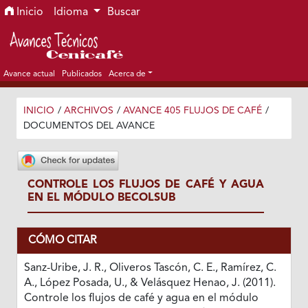
Ir al menú de navegación principal
Ir al contenido principal
Ir al pie de página del sitio
Inicio
Idioma
Buscar
Avance actual
Publicados
Acerca de
INICIO
/
ARCHIVOS
/
AVANCE 405 FLUJOS DE CAFÉ
/
DOCUMENTOS DEL AVANCE
CONTROLE LOS FLUJOS DE CAFÉ Y AGUA
EN EL MÓDULO BECOLSUB
CÓMO CITAR
Sanz-Uribe, J. R., Oliveros Tascón, C. E., Ramírez, C.
A., López Posada, U., & Velásquez Henao, J. (2011).
Controle los flujos de café y agua en el módulo