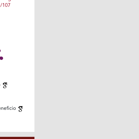
1/107
o
eneficio