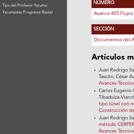
NÚMERO
Tips del Profesor Yarumo
Yarumadas Programa Radial
Avance 405 Flujos
SECCIÓN
Documentos del 
Artículos m
Juan Rodrigo Sa
Tascón, César A
Avances Técnico
Carlos Eugenio 
Tibaduiza-Vianc
tipo túnel con 
Construcción d
Juan Rodrigo Sa
método CERPER-2
Avances Técnico