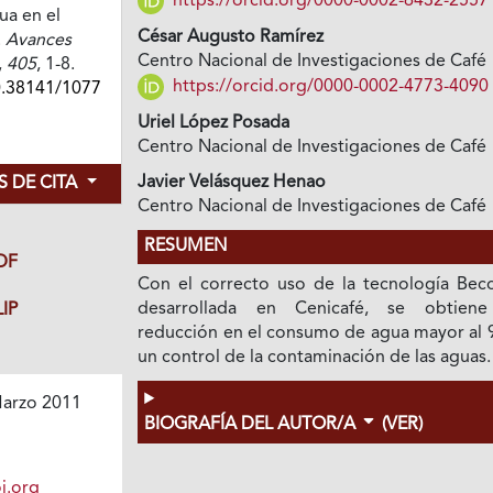
https://orcid.org/0000-0002-6432-2557
ua en el
César Augusto Ramírez
.
Avances
Centro Nacional de Investigaciones de Café
,
405
, 1-8.
https://orcid.org/0000-0002-4773-4090
0.38141/1077
Uriel López Posada
Centro Nacional de Investigaciones de Café
Javier Velásquez Henao
 DE CITA
Centro Nacional de Investigaciones de Café
RESUMEN
DF
Con el correcto uso de la tecnología Beco
desarrollada en Cenicafé, se obtien
IP
reducción en el consumo de agua mayor al 
un control de la contaminación de las aguas.
arzo 2011
BIOGRAFÍA DEL AUTOR/A
(VER)
i.org