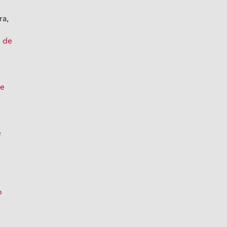
ra,
n de
ce
e
l
o