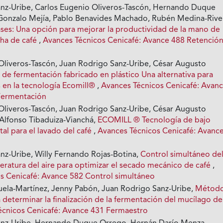
nz-Uribe, Carlos Eugenio Oliveros-Tascón, Hernando Duque
Gonzalo Mejía, Pablo Benavides Machado, Rubén Medina-Rive
ses: Una opción para mejorar la productividad de la mano de
cha de café
,
Avances Técnicos Cenicafé: Avance 488 Retenció
Oliveros-Tascón, Juan Rodrigo Sanz-Uribe, César Augusto
 de fermentación fabricado en plástico Una alternativa para
s en la tecnología Ecomill®
,
Avances Técnicos Cenicafé: Avan
Fermentación
Oliveros-Tascón, Juan Rodrigo Sanz-Uribe, César Augusto
 Alfonso Tibaduiza-Vianchá,
ECOMILL ® Tecnología de bajo
al para el lavado del café
,
Avances Técnicos Cenicafé: Avanc
nz-Uribe, Willy Fernando Rojas-Botina,
Control simultáneo de
peratura del aire para optimizar el secado mecánico de café
,
s Cenicafé: Avance 582 Control simultáneo
uela-Martínez, Jenny Pabón, Juan Rodrigo Sanz-Uribe,
Métod
 determinar la finalización de la fermentación del mucílago de
écnicos Cenicafé: Avance 431 Fermaestro