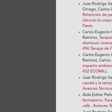
Juan Rodrigo Sa
Orrego, Carlos 
Retención de pa
obra en la cose
Pases
Carlos Eugenio 
Ramírez,
Tanque
disminuir costo
496 Tanque de 
Carlos Eugenio 
Ramírez, Carlos
impacto ambient
432 ECOMILL
Juan Rodrigo Sa
caudal y la tem
Avances Técnico
Aída Esther Peñ
fermaestro: Para
café
,
Avances T