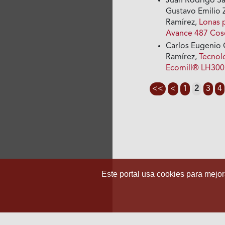
Juan Rodrigo S
Gustavo Emilio 
Ramírez,
Lonas p
Avance 487 Cos
Carlos Eugenio 
Ramírez,
Tecnol
Ecomill® LH30
<<
<
1
2
3
4
Este portal usa cookies para mejora