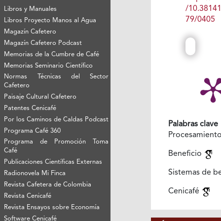
/10.3814
Libros y Manuales
79/0405
Libros Proyecto Manos al Agua
Magazín Cafetero
Magazín Cafetero Podcast
Memorias de la Cumbre de Café
Memorias Seminario Científico
Normas Técnicas del Sector
Cafetero
Paisaje Cultural Cafetero
Patentes Cenicafé
Por los Caminos de Caldas Podcast
Palabras clave
Programa Café 360
Procesamient
Programa de Promoción Toma
Café
Beneficio
Publicaciones Científicas Externas
Sistemas de b
Radionovela Mi Finca
Revista Cafetera de Colombia
Cenicafé
Revista Cenicafé
Revista Ensayos sobre Economía
Software Cenicafé