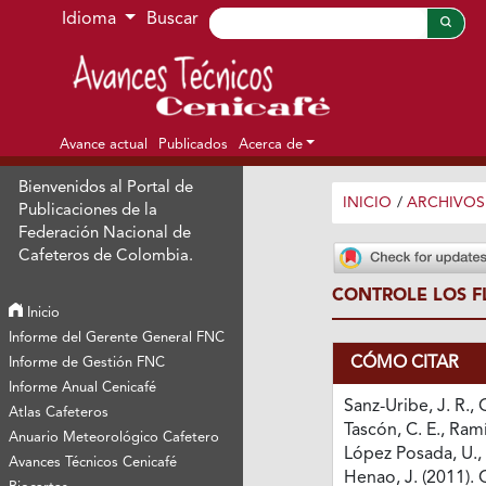
Ir al menú de navegación principal
Ir al contenido principal
Ir al pie de página del sitio
Idioma
Buscar
Avance actual
Publicados
Acerca de
Bienvenidos al Portal de
INICIO
/
ARCHIVOS
Publicaciones de la
Federación Nacional de
Cafeteros de Colombia.
CONTROLE LOS F
Inicio
Informe del Gerente General FNC
CÓMO CITAR
Informe de Gestión FNC
Informe Anual Cenicafé
Sanz-Uribe, J. R., 
Atlas Cafeteros
Tascón, C. E., Ramí
Anuario Meteorológico Cafetero
López Posada, U.,
Avances Técnicos Cenicafé
Henao, J. (2011). 