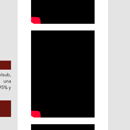
lsub,
e una
95% y