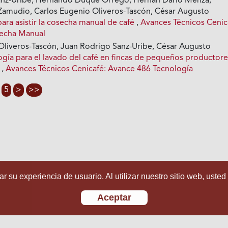
anz-Uribe, Hernando Duque Orrego, Hernán Darío Menza,
Zamudio, Carlos Eugenio Oliveros-Tascón, César Augusto
ara asistir la cosecha manual de café
,
Avances Técnicos Cenic
echa Manual
Oliveros-Tascón, Juan Rodrigo Sanz-Uribe, César Augusto
ogía para el lavado del café en fincas de pequeños productore
0
,
Avances Técnicos Cenicafé: Avance 486 Tecnología
5
>
>>
r su experiencia de usuario. Al utilizar nuestro sitio web, usted
Aceptar