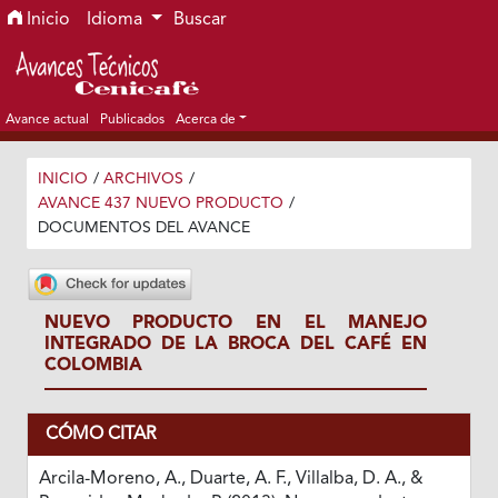
Ir al menú de navegación principal
Ir al contenido principal
Ir al pie de página del sitio
Inicio
Idioma
Buscar
Avance actual
Publicados
Acerca de
INICIO
/
ARCHIVOS
/
AVANCE 437 NUEVO PRODUCTO
/
DOCUMENTOS DEL AVANCE
NUEVO PRODUCTO EN EL MANEJO
INTEGRADO DE LA BROCA DEL CAFÉ EN
COLOMBIA
CÓMO CITAR
Arcila-Moreno, A., Duarte, A. F., Villalba, D. A., &