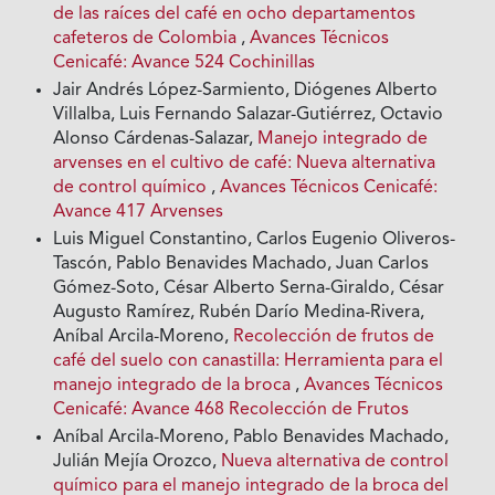
de las raíces del café en ocho departamentos
cafeteros de Colombia
,
Avances Técnicos
Cenicafé: Avance 524 Cochinillas
Jair Andrés López-Sarmiento, Diógenes Alberto
Villalba, Luis Fernando Salazar-Gutiérrez, Octavio
Alonso Cárdenas-Salazar,
Manejo integrado de
arvenses en el cultivo de café: Nueva alternativa
de control químico
,
Avances Técnicos Cenicafé:
Avance 417 Arvenses
Luis Miguel Constantino, Carlos Eugenio Oliveros-
Tascón, Pablo Benavides Machado, Juan Carlos
Gómez-Soto, César Alberto Serna-Giraldo, César
Augusto Ramírez, Rubén Darío Medina-Rivera,
Aníbal Arcila-Moreno,
Recolección de frutos de
café del suelo con canastilla: Herramienta para el
manejo integrado de la broca
,
Avances Técnicos
Cenicafé: Avance 468 Recolección de Frutos
Aníbal Arcila-Moreno, Pablo Benavides Machado,
Julián Mejía Orozco,
Nueva alternativa de control
químico para el manejo integrado de la broca del