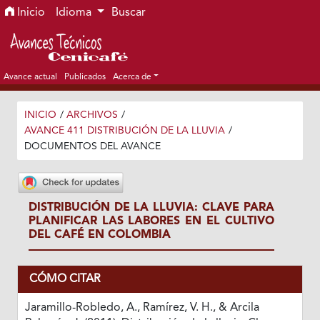
Ir al menú de navegación principal
Ir al contenido principal
Ir al pie de página del sitio
Inicio
Idioma
Buscar
Avance actual
Publicados
Acerca de
INICIO
/
ARCHIVOS
/
AVANCE 411 DISTRIBUCIÓN DE LA LLUVIA
/
DOCUMENTOS DEL AVANCE
DISTRIBUCIÓN DE LA LLUVIA: CLAVE PARA
PLANIFICAR LAS LABORES EN EL CULTIVO
DEL CAFÉ EN COLOMBIA
CÓMO CITAR
Jaramillo-Robledo, A., Ramírez, V. H., & Arcila