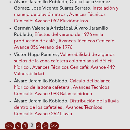
Álvaro Jaramillo Robledo, Ofelia Lucia Gómez
Gómez, José Vicente Suárez Serrato,
Instalación y
manejo de pluviómetros
,
Avances Técnicos
Cenicafé: Avance 052 Pluviómetros
Germán Valencia Aristizábal, Álvaro Jaramillo
Robledo,
Efectos del verano de 1976 en la
producción de café
,
Avances Técnicos Cenicafé:
Avance 056 Verano de 1976
Víctor Hugo Ramírez,
Vulnerabilidad de algunos
suelos de la zona cafetera colombiana al déficit
hídrico
,
Avances Técnicos Cenicafé: Avance 449
Vulnerabilidad
Álvaro Jaramillo Robledo,
Cálculo del balance
hídrico de la zona cafetera
,
Avances Técnicos
Cenicafé: Avance 098 Balance hídrico
Álvaro Jaramillo Robledo,
Distribución de la lluvia
dentro de los cafetales
,
Avances Técnicos
Cenicafé: Avance 262 Lluvia
<<
<
1
2
3
>
>>