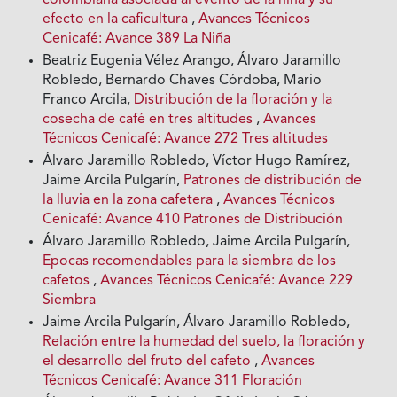
colombiana asociada al evento de la niña y su
efecto en la caficultura
,
Avances Técnicos
Cenicafé: Avance 389 La Niña
Beatriz Eugenia Vélez Arango, Álvaro Jaramillo
Robledo, Bernardo Chaves Córdoba, Mario
Franco Arcila,
Distribución de la floración y la
cosecha de café en tres altitudes
,
Avances
Técnicos Cenicafé: Avance 272 Tres altitudes
Álvaro Jaramillo Robledo, Víctor Hugo Ramírez,
Jaime Arcila Pulgarín,
Patrones de distribución de
la lluvia en la zona cafetera
,
Avances Técnicos
Cenicafé: Avance 410 Patrones de Distribución
Álvaro Jaramillo Robledo, Jaime Arcila Pulgarín,
Epocas recomendables para la siembra de los
cafetos
,
Avances Técnicos Cenicafé: Avance 229
Siembra
Jaime Arcila Pulgarín, Álvaro Jaramillo Robledo,
Relación entre la humedad del suelo, la floración y
el desarrollo del fruto del cafeto
,
Avances
Técnicos Cenicafé: Avance 311 Floración