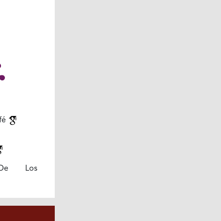
afé
 De Los