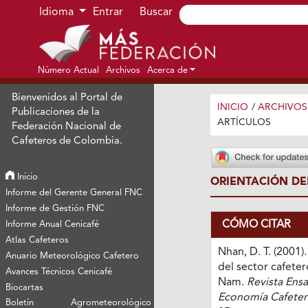
Ir al menú de navegación principal
Ir al contenido principal
Ir al pie de página del sitio
Idioma
Entrar
Buscar
Número Actual
Archivos
Acerca de
Bienvenidos al Portal de
INICIO
/
ARCHIVOS
Publicaciones de la
ARTÍCULOS
Federación Nacional de
Cafeteros de Colombia.
Inicio
ORIENTACIÓN DE
Informe del Gerente General FNC
Informe de Gestión FNC
CÓMO CITAR
Informe Anual Cenicafé
Atlas Cafeteros
Nhan, D. T. (2001)
Anuario Meteorológico Cafetero
del sector cafeter
Avances Técnicos Cenicafé
Nam.
Revista Ens
Biocartas
Economía Cafeter
Boletín Agrometeorológico