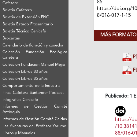
85.
Cafetero
https://doi.org/1
Boletín Cafetero
8/016-017-1-15
Boletín de Extensión FNC
Boletín Estado Fitosanitario
Boletín Técnico Cenicafé
MÁS FORMATOS
Brocartas
Calendario de floración y cosecha
Colección Fundación Ecológica
P
Cafetera
Colección Fundación Manuel Mejía
FL
Colección Libros 80 años
Colección Libros 85 años
Comportamiento de la Industria
Finca Cafetera Santander Podcast
Publicado:
1 E
Infografías Cenicafé
Informes de Gestión Comité
Antioquía
Informes de Gestión Comité Caldas
https://do
/10.3814
Las Aventuras del Profesor Yarumo
88/016-01
Libros y Manuales