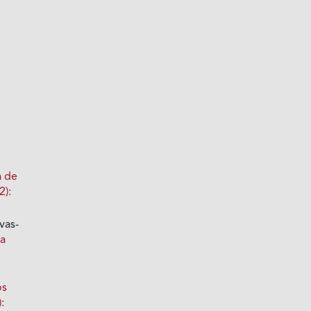
a de
2):
vas-
ta
os
: