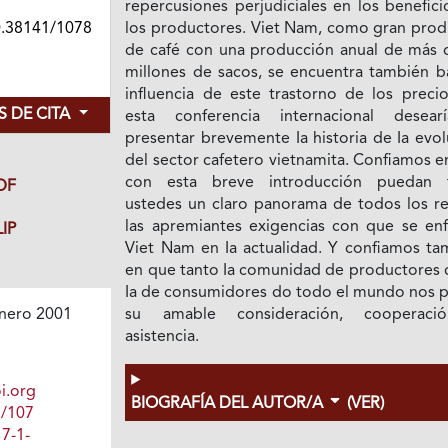
repercusiones perjudiciales en los benefic
0.38141/1078
los productores. Viet Nam, como gran prod
de café con una producción anual de más 
millones de sacos, se encuentra también ba
influencia de este trastorno de los precio
 DE CITA
esta conferencia internacional desear
presentar brevemente Ia historia de Ia evo
del sector cafetero vietnamita. Confiamos 
con esta breve introducción puedan 
DF
ustedes un claro panorama de todos los re
las apremiantes exigencias con que se enf
IP
Viet Nam en Ia actualidad. Y confiamos ta
en que tanto Ia comunidad de productores
Ia de consumidores do todo el mundo nos p
su amable consideración, cooperaci
nero 2001
asistencia.
i.org
BIOGRAFÍA DEL AUTOR/A
(VER)
1/107
7-1-