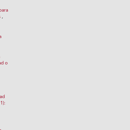
para
s
,
a
a
ad o
dad
1):
e