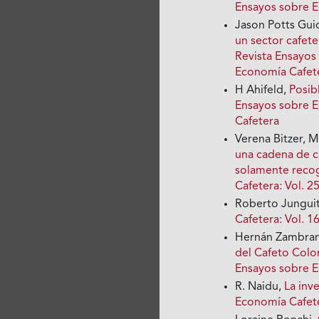
Ensayos sobre 
Jason Potts Gui
un sector cafet
Revista Ensayos
Economía Cafet
H Ahifeld,
Posib
Ensayos sobre E
Cafetera
Verena Bitzer, 
una cadena de ca
solamente recog
Cafetera: Vol. 
Roberto Jungui
Cafetera: Vol. 
Hernán Zambran
del Cafeto Col
Ensayos sobre 
R. Naidu,
La inv
Economía Cafete