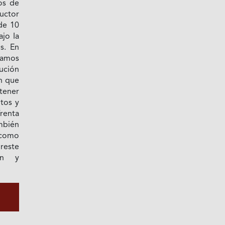
ios de
uctor
de 10
jo Ia
s. En
íamos
lución
en que
tener
tos y
renta
mbién
 como
reste
ón y