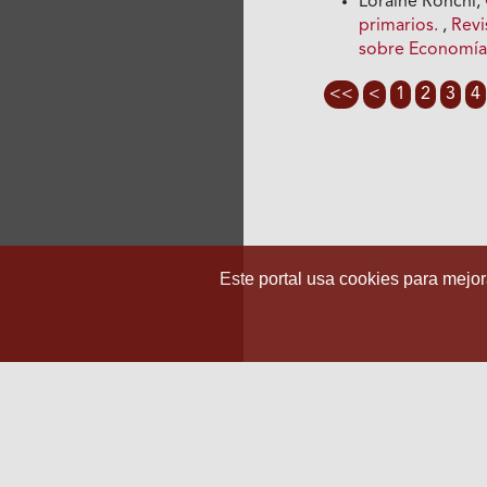
Loraine Ronchi,
primarios.
,
Revi
sobre Economía
<<
<
1
2
3
4
Este portal usa cookies para mejora