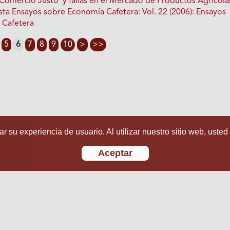
Comercio Justo' y fallas en el Mercado de Productos Agrícola
sta Ensayos sobre Economía Cafetera: Vol. 22 (2006): Ensayos
 Cafetera
5
6
7
8
9
10
>
>>
r su experiencia de usuario. Al utilizar nuestro sitio web, usted
Aceptar