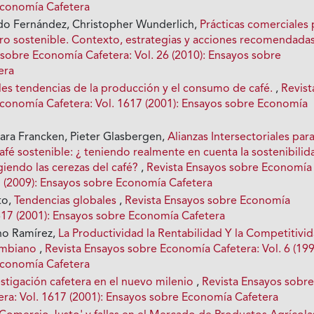
Economía Cafetera
do Fernández, Christopher Wunderlich,
Prácticas comerciales 
ero sostenible. Contexto, estrategias y acciones recomendada
 sobre Economía Cafetera: Vol. 26 (2010): Ensayos sobre
era
les tendencias de la producción y el consumo de café.
,
Revist
conomía Cafetera: Vol. 1617 (2001): Ensayos sobre Economía
Mara Francken, Pieter Glasbergen,
Alianzas Intersectoriales par
fé sostenible: ¿ teniendo realmente en cuenta Ia sostenibilid
iendo las cerezas del café?
,
Revista Ensayos sobre Economía
25 (2009): Ensayos sobre Economía Cafetera
to,
Tendencias globales
,
Revista Ensayos sobre Economía
1617 (2001): Ensayos sobre Economía Cafetera
o Ramírez,
La Productividad la Rentabilidad Y la Competitivi
ombiano
,
Revista Ensayos sobre Economía Cafetera: Vol. 6 (199
Economía Cafetera
estigación cafetera en el nuevo milenio
,
Revista Ensayos sobr
ra: Vol. 1617 (2001): Ensayos sobre Economía Cafetera