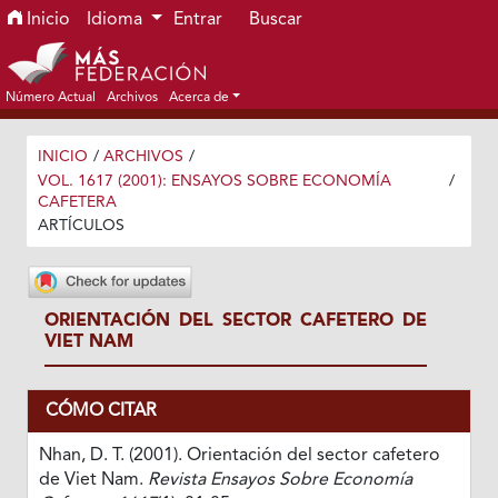
Ir al menú de navegación principal
Ir al contenido principal
Ir al pie de página del sitio
Inicio
Idioma
Entrar
Buscar
Número Actual
Archivos
Acerca de
INICIO
/
ARCHIVOS
/
VOL. 1617 (2001): ENSAYOS SOBRE ECONOMÍA
/
CAFETERA
ARTÍCULOS
ORIENTACIÓN DEL SECTOR CAFETERO DE
VIET NAM
CÓMO CITAR
Nhan, D. T. (2001). Orientación del sector cafetero
de Viet Nam.
Revista Ensayos Sobre Economía