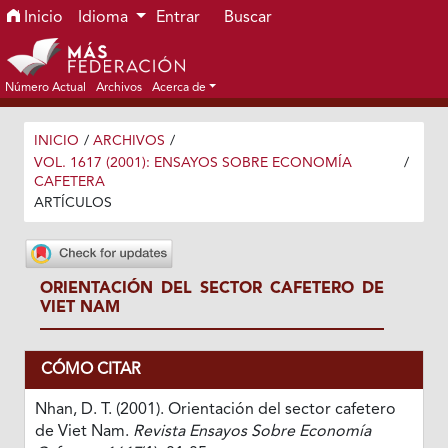
Ir al menú de navegación principal
Ir al contenido principal
Ir al pie de página del sitio
Inicio
Idioma
Entrar
Buscar
Número Actual
Archivos
Acerca de
INICIO
/
ARCHIVOS
/
VOL. 1617 (2001): ENSAYOS SOBRE ECONOMÍA
/
CAFETERA
ARTÍCULOS
ORIENTACIÓN DEL SECTOR CAFETERO DE
VIET NAM
CÓMO CITAR
Nhan, D. T. (2001). Orientación del sector cafetero
de Viet Nam.
Revista Ensayos Sobre Economía