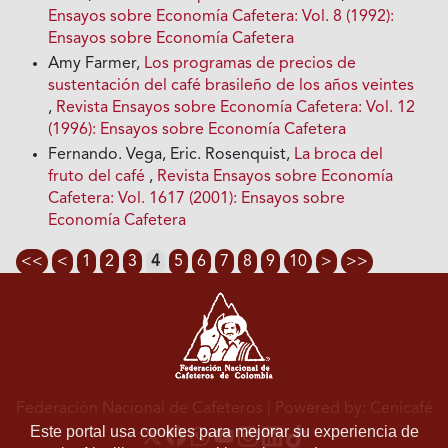
Ensayos sobre Economía Cafetera: Vol. 8 (1992):
Ensayos sobre Economía Cafetera
Amy Farmer,
Los programas de precios de
sustentación del café brasileño de los años veintes
,
Revista Ensayos sobre Economía Cafetera: Vol. 12
(1996): Ensayos sobre Economía Cafetera
Fernando. Vega, Eric. Rosenquist,
La broca del
fruto del café
,
Revista Ensayos sobre Economía
Cafetera: Vol. 1617 (2001): Ensayos sobre
Economía Cafetera
<<
<
1
2
3
4
5
6
7
8
9
10
>
>>
Federación Nacional de Cafeteros
| Powered by: Cenicafé
Este portal usa cookies para mejorar su experiencia de