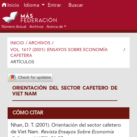
Ir al menú de navegación principal
Ir al contenido principal
Ir al pie de página del sitio
Inicio
Idioma
Entrar
Buscar
Número Actual
Archivos
Acerca de
INICIO
/
ARCHIVOS
/
VOL. 1617 (2001): ENSAYOS SOBRE ECONOMÍA
/
CAFETERA
ARTÍCULOS
ORIENTACIÓN DEL SECTOR CAFETERO DE
VIET NAM
CÓMO CITAR
Nhan, D. T. (2001). Orientación del sector cafetero
de Viet Nam.
Revista Ensayos Sobre Economía