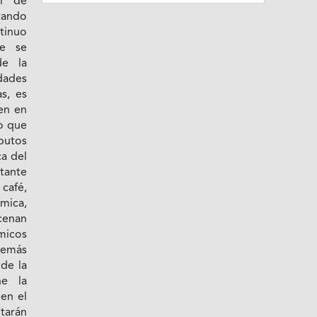
l de
rando
ntinuo
ue se
de la
ades
s, es
en en
ro que
utos
a del
rtante
café,
mica,
cenan
icos
demás
de la
ne la
en el
tarán