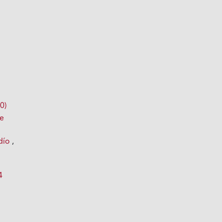
0)
de
ndío
,
4