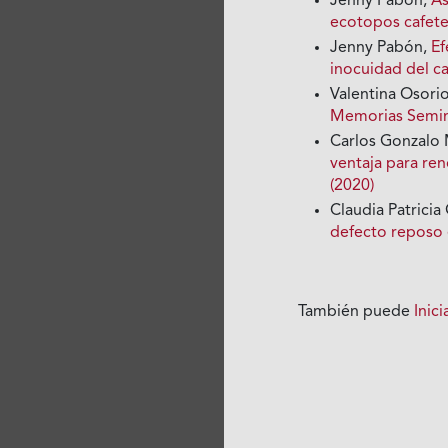
Jenny Pabón,
As
ecotopos cafet
Jenny Pabón,
Ef
inocuidad del c
Valentina Osori
Memorias Seminar
Carlos Gonzalo 
ventaja para ren
(2020)
Claudia Patricia
defecto reposo 
También puede
Inic