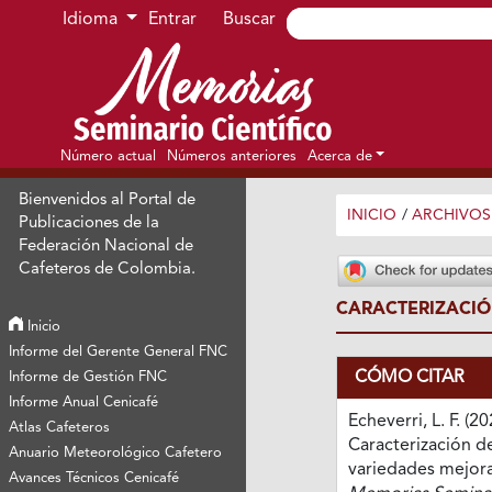
Ir al menú de navegación principal
Ir al contenido principal
Ir al pie de página del sitio
Idioma
Entrar
Buscar
Número actual
Números anteriores
Acerca de
Bienvenidos al Portal de
INICIO
/
ARCHIVOS
Publicaciones de la
Federación Nacional de
Cafeteros de Colombia.
CARACTERIZACIÓ
Inicio
Informe del Gerente General FNC
CÓMO CITAR
Informe de Gestión FNC
Informe Anual Cenicafé
Echeverri, L. F. (20
Atlas Cafeteros
Caracterización de
Anuario Meteorológico Cafetero
variedades mejor
Avances Técnicos Cenicafé