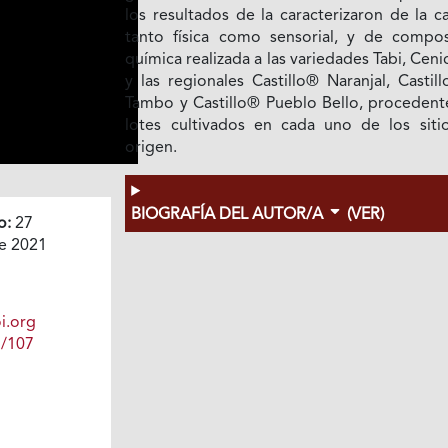
los resultados de la caracterizaron de la c
tanto física como sensorial, y de compos
química realizada a las variedades Tabi, Ceni
y las regionales Castillo® Naranjal, Castil
Tambo y Castillo® Pueblo Bello, procedent
lotes cultivados en cada uno de los siti
origen.
BIOGRAFÍA DEL AUTOR/A
(VER)
o:
27
e 2021
i.org
1/107