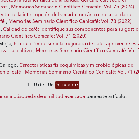
pectos fundamentales de la calidad del café cultivado en
eros
,
Memorias Seminario Científico Cenicafé: Vol. 75 (2024)
ecto de la interrupción del secado mecánico en la calidad e
afé
,
Memorias Seminario Científico Cenicafé: Vol. 73 (2022)
o,
Calidad de café: identifique sus componentes para su gesti
io Científico Cenicafé: Vol. 71 (2020)
Mejía,
Producción de semilla mejorada de café: aproveche est
ovar su cultivo
,
Memorias Seminario Científico Cenicafé: Vol.
 Gallego,
Características fisicoquímicas y microbiológicas del
en el café
,
Memorias Seminario Científico Cenicafé: Vol. 71 (2
1-10 de 106
Siguiente
iar una búsqueda de similitud avanzada
para este artículo.