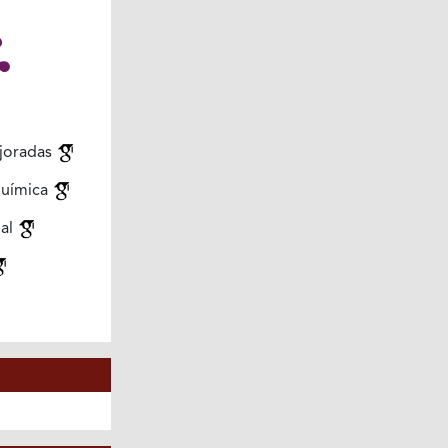
joradas
química
ial