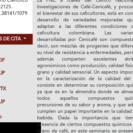
o Científico
La FNC a través del Centro Naciona
72125.
Investigaciones de Café-Cenicafé, y procu
0.38141/1079
el bienestar de sus caficultores, está en co
desarrollo de variedades mejoradas q
adaptan a las diferentes condiciones 
caficultura colombiana. Las varied
 DE CITA
desarrolladas por Cenicafé son compuesta
decir, son mezclas de progenies que difier
su nivel de resistencia a enfermedades, pe
además comparten excelentes atrib
DF
agronómicos como producción, calidad físic
grano y calidad sensorial. Un aspecto impo
IP
en la caracterización de la calidad del 
consiste en determinar su composición quí
TX
ya que es en la almendra donde se alma
todos aquellos compuestos quím
IP
precursores de su sabor y aroma, y que a
cumplen un papel importante en la calidad 
o
bebida. Dada la importancia que tie
presencia de ciertos compuestos químicos 
grano de café, en este seminario se presen