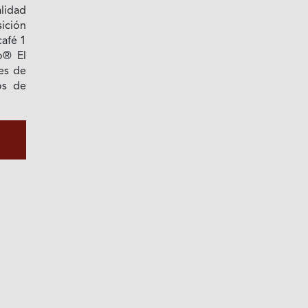
alidad
ición
café 1
lo® El
es de
os de