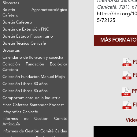
Memorias Seminari
Biocartas
Cenicafé
,
72
(1), e
Boletín Agrometeorológico
https://doi.org/1
Cafetero
5/72125
Boletín Cafetero
Boletín de Extensión FNC
Boletín Estado Fitosanitario
MÁS FORMATOS
Boletín Técnico Cenicafé
Brocartas
Calendario de floración y cosecha
P
Colección Fundación Ecológica
Cafetera
FL
Colección Fundación Manuel Mejía
Colección Libros 80 años
Colección Libros 85 años
PP
Comportamiento de la Industria
FL
Finca Cafetera Santander Podcast
Infografías Cenicafé
Informes de Gestión Comité
Vide
Antioquía
Informes de Gestión Comité Caldas