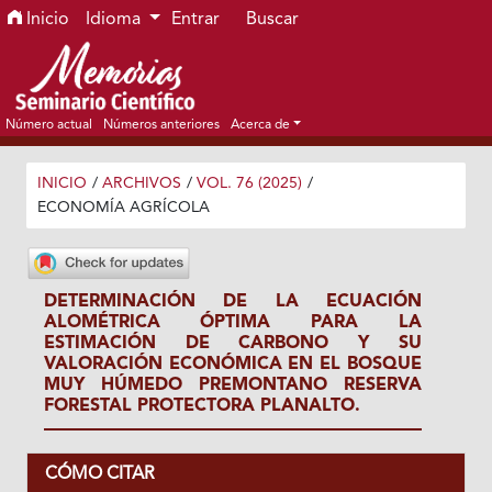
Ir al menú de navegación principal
Ir al contenido principal
Ir al pie de página del sitio
Inicio
Idioma
Entrar
Buscar
Número actual
Números anteriores
Acerca de
INICIO
/
ARCHIVOS
/
VOL. 76 (2025)
/
ECONOMÍA AGRÍCOLA
DETERMINACIÓN DE LA ECUACIÓN
ALOMÉTRICA ÓPTIMA PARA LA
ESTIMACIÓN DE CARBONO Y SU
VALORACIÓN ECONÓMICA EN EL BOSQUE
MUY HÚMEDO PREMONTANO RESERVA
FORESTAL PROTECTORA PLANALTO.
CÓMO CITAR