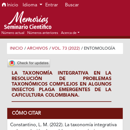
Ir al menú de navegación principal
Ir al contenido principal
Ir al pie de página del sitio
Inicio
Idioma
Entrar
Buscar
Número actual
Números anteriores
Acerca de
INICIO
/
ARCHIVOS
/
VOL. 73 (2022)
/
ENTOMOLOGÍA
LA TAXONOMÍA INTEGRATIVA EN LA
RESOLUCIÓN DE PROBLEMAS
TAXONÓMICOS COMPLEJOS EN ALGUNOS
INSECTOS PLAGA EMERGENTES DE LA
CAFICULTURA COLOMBIANA.
CÓMO CITAR
Constantino, L. M. (2022). La taxonomía integrativa