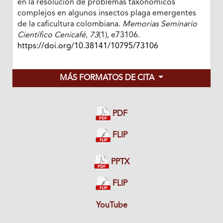
en la resolución de problemas taxonómicos
complejos en algunos insectos plaga emergentes
de la caficultura colombiana.
Memorias Seminario
Científico Cenicafé
,
73
(1), e73106.
https://doi.org/10.38141/10795/73106
MÁS FORMATOS DE CITA
PDF
FLIP
PPTX
FLIP
YouTube